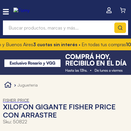
Buscar productos, marcas y más...
y Buenos Aires
3 cuotas sin interés
• En todas tus compras
10%
Términos más buscados
1
.
hot wheels
2
.
mochilas
3
.
toy story
jugueteria
4
.
marcadores
FISHER PRICE
XILOFON GIGANTE FISHER PRICE
CON ARRASTRE
Sku
:
50822