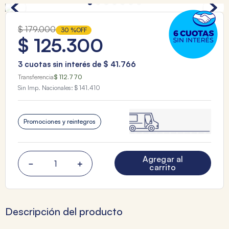
$
179
.
000
30 %
OFF
$
125
.
300
3
cuotas sin interés de
$
41
.
766
Transferencia
$ 112.770
Sin Imp. Nacionales:
$ 141.410
Promociones y reintegros
Agregar al
－
＋
carrito
Descripción del producto