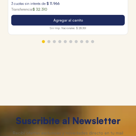
3
cuotas sin interés de
$
11
.
966
Transferencia
$ 32.310
Agregar al carrito
Sin Imp. Nacionales:
$ 28.361
Suscribite al Newsletter