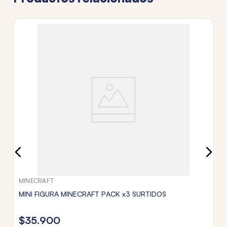
H
V
L
$
3
c
Tr
MINECRAFT
MINI FIGURA MINECRAFT PACK x3 SURTIDOS
$
35
.
900