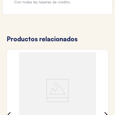
Con todas las tarjetas de crédito.
Productos relacionados
DA
SE
$
3
c
Tr