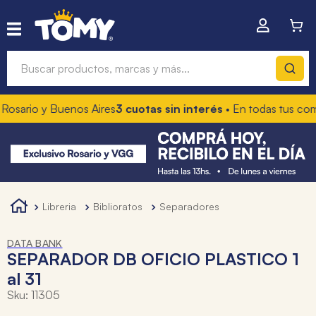
Buscar productos, marcas y más...
ario y Buenos Aires
3 cuotas sin interés
• En todas tus compra
Términos más buscados
1
.
hot wheels
2
.
mochilas
3
.
toy story
libreria
biblioratos
separadores
4
.
marcadores
DATA BANK
SEPARADOR DB OFICIO PLASTICO 1
al 31
Sku
:
11305