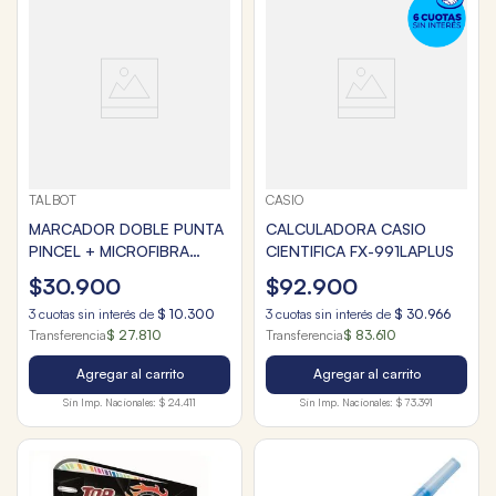
TALBOT
CASIO
MARCADOR DOBLE PUNTA
CALCULADORA CASIO
PINCEL + MICROFIBRA
CIENTIFICA FX-991LAPLUS
x36u.
$
30
.
900
$
92
.
900
3
cuotas sin interés de
$
10
.
300
3
cuotas sin interés de
$
30
.
966
Transferencia
$ 27.810
Transferencia
$ 83.610
Agregar al carrito
Agregar al carrito
Sin Imp. Nacionales:
$ 24.411
Sin Imp. Nacionales:
$ 73.391