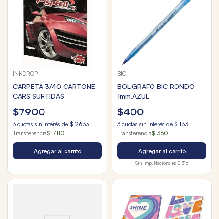
INKDROP
BIC
CARPETA 3/40 CARTONE
BOLIGRAFO BIC RONDO
CARS SURTIDAS
1mm.AZUL
$
7900
$
400
3
cuotas sin interés de
$
2633
3
cuotas sin interés de
$
133
Transferencia
$ 7110
Transferencia
$ 360
Agregar al carrito
Agregar al carrito
Sin Imp. Nacionales:
$ 316