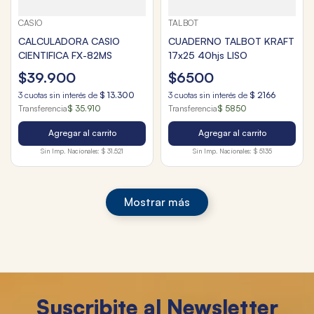
CASIO
TALBOT
CALCULADORA CASIO
CUADERNO TALBOT KRAFT
CIENTIFICA FX-82MS
17x25 40hjs LISO
$
39
.
900
$
6500
3
cuotas sin interés de
$
13
.
300
3
cuotas sin interés de
$
2166
Transferencia
$ 35.910
Transferencia
$ 5850
Agregar al carrito
Agregar al carrito
Sin Imp. Nacionales:
$ 31.521
Sin Imp. Nacionales:
$ 5135
Mostrar más
Suscribite al Newsletter