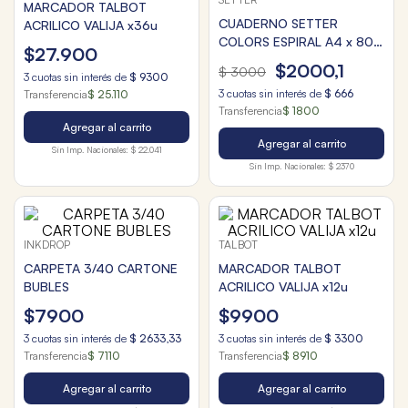
MARCADOR TALBOT
CUADERNO SETTER
ACRILICO VALIJA x36u
COLORS ESPIRAL A4 x 80
$
27
.
900
CUAD.
$
2000
,
1
$
3000
3
cuotas sin interés de
$
9300
3
cuotas sin interés de
$
666
Transferencia
$ 25.110
Transferencia
$ 1800
Agregar al carrito
Agregar al carrito
Sin Imp. Nacionales:
$ 22.041
Sin Imp. Nacionales:
$ 2370
INKDROP
TALBOT
CARPETA 3/40 CARTONE
MARCADOR TALBOT
BUBLES
ACRILICO VALIJA x12u
$
7900
$
9900
3
cuotas sin interés de
$
2633
,
33
3
cuotas sin interés de
$
3300
Transferencia
$ 7110
Transferencia
$ 8910
Agregar al carrito
Agregar al carrito