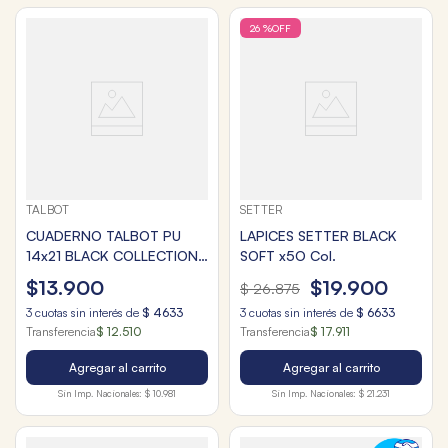
26 %
OFF
TALBOT
SETTER
CUADERNO TALBOT PU
LAPICES SETTER BLACK
14x21 BLACK COLLECTION
SOFT x5O Col.
FUCSIA x96hjs.
$
13
.
900
$
19
.
900
$
26
.
875
3
cuotas sin interés de
$
4633
3
cuotas sin interés de
$
6633
Transferencia
$ 12.510
Transferencia
$ 17.911
Agregar al carrito
Agregar al carrito
Sin Imp. Nacionales:
$ 10.981
Sin Imp. Nacionales:
$ 21.231