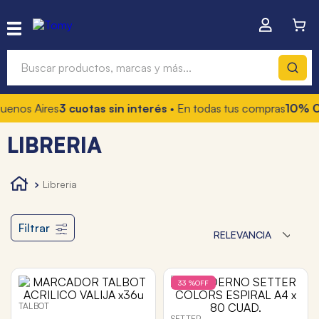
Buscar productos, marcas y más...
nos Aires
3 cuotas sin interés
• En todas tus compras
10% OFF
Términos más buscados
LIBRERIA
1
.
hot wheels
2
.
mochilas
libreria
3
.
toy story
4
.
marcadores
Filtrar
RELEVANCIA
33 %
OFF
TALBOT
SETTER