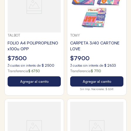
TALBOT
TOMY
FOLIO A4 POLIPROPILENO
CARPETA 3/40 CARTONE
x100u OPP
LOVE
$
7500
$
7900
3
cuotas sin interés de
$
2500
3
cuotas sin interés de
$
2633
Transferencia
$ 6750
Transferencia
$ 7110
Agregar al carrito
Agregar al carrito
Sin Imp. Nacionales:
$ 6241