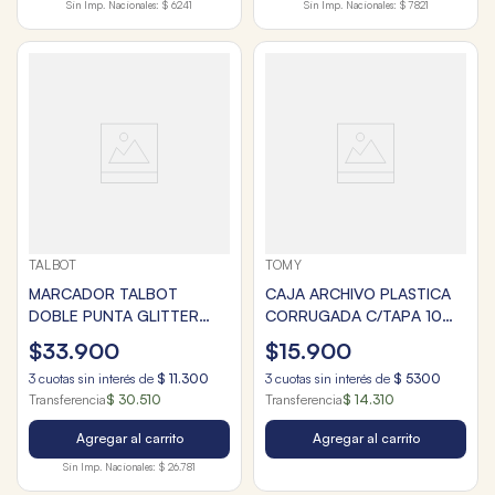
Sin Imp. Nacionales:
$ 6241
Sin Imp. Nacionales:
$ 7821
TALBOT
TOMY
MARCADOR TALBOT
CAJA ARCHIVO PLASTICA
DOBLE PUNTA GLITTER
CORRUGADA C/TAPA 10
VALIJA x48u.
COLORES
$
33
.
900
$
15
.
900
3
cuotas sin interés de
$
11
.
300
3
cuotas sin interés de
$
5300
Transferencia
$ 30.510
Transferencia
$ 14.310
Agregar al carrito
Agregar al carrito
Sin Imp. Nacionales:
$ 26.781