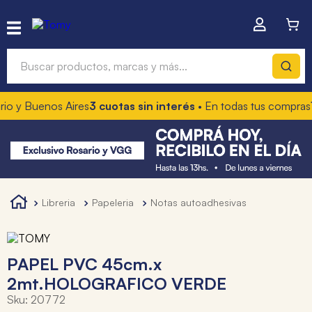
Buscar productos, marcas y más...
io y Buenos Aires
3 cuotas sin interés
• En todas tus compras
1
Términos más buscados
1
.
hot wheels
2
.
mochilas
3
.
toy story
libreria
papeleria
notas autoadhesivas
4
.
marcadores
PAPEL PVC 45cm.x
2mt.HOLOGRAFICO VERDE
Sku
:
20772