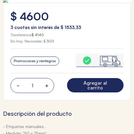
$
4600
3
cuotas sin interés de
$
1533
,
33
Transferencia
$ 4140
Sin Imp. Nacionales:
$ 3634
Promociones y reintegros
Agregar al
－
＋
carrito
Descripción del producto
- Etiquetas manuales.
- Medida: "50 x 75mm".