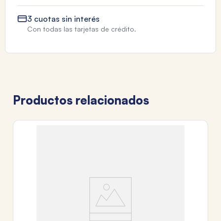
3 cuotas sin interés
Con todas las tarjetas de crédito.
Productos relacionados
A
E
$
3
c
Tr