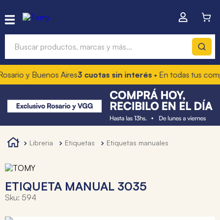
Buscar productos, marcas y más...
osario y Buenos Aires
3 cuotas sin interés
• En todas tus comp
Términos más buscados
1
.
hot wheels
2
.
mochilas
3
.
toy story
libreria
etiquetas
etiquetas manuales
4
.
marcadores
ETIQUETA MANUAL 3035
Sku
:
594