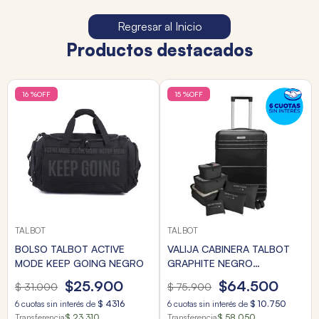
Regresar al Inicio
Productos destacados
16 %
OFF
15 %
OFF
TALBOT
TALBOT
BOLSO TALBOT ACTIVE
VALIJA CABINERA TALBOT
MODE KEEP GOING NEGRO
GRAPHITE NEGRO
20"+ORGANIZADOR VIAJE
$
25
.
900
$
64
.
500
$
31
.
000
$
75
.
900
6
cuotas sin interés de
$
4316
6
cuotas sin interés de
$
10
.
750
Transferencia
$ 23.310
Transferencia
$ 58.050