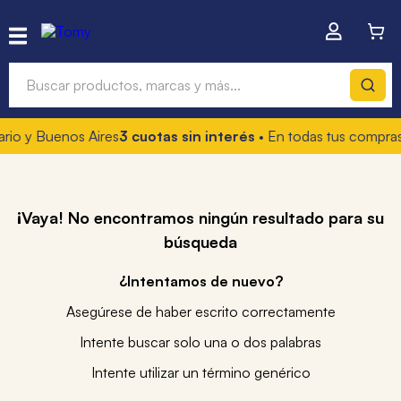
Buscar productos, marcas y más...
rio y Buenos Aires
3 cuotas sin interés
• En todas tus compras
Términos más buscados
1
.
hot wheels
2
.
mochilas
¡Vaya! No encontramos ningún resultado para su
búsqueda
3
.
toy story
4
.
marcadores
¿Intentamos de nuevo?
Asegúrese de haber escrito correctamente
Intente buscar solo una o dos palabras
Intente utilizar un término genérico