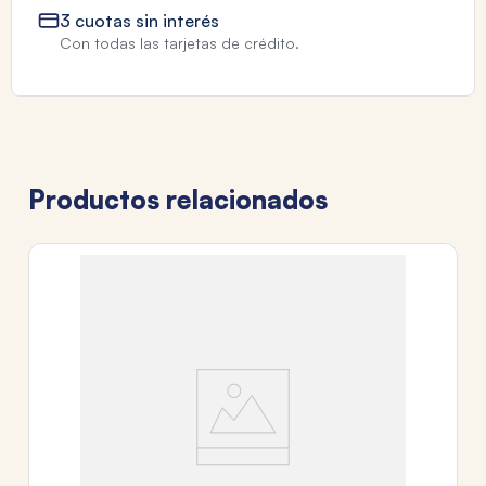
3 cuotas sin interés
Con todas las tarjetas de crédito.
Productos relacionados
T
NO
AM
$
3
c
Tr