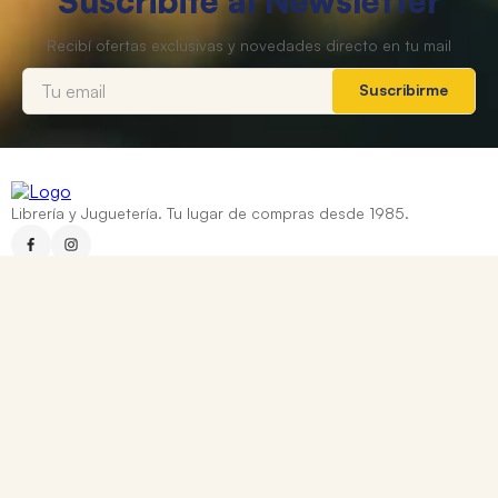
Suscribite al Newsletter
Suscribirme
Librería y Juguetería. Tu lugar de compras desde 1985.
Categorías
+
Ayuda
+
Contacto
Corrientes 837, Rosario, Santa Fe
0810 888 8669
WhatsApp: +54 9 341 334 7550