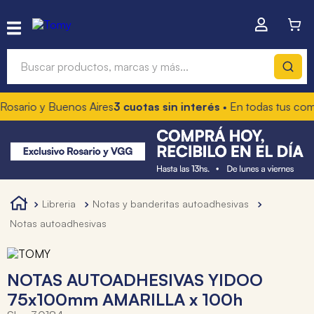
Buscar productos, marcas y más...
osario y Buenos Aires
3 cuotas sin interés
• En todas tus comp
Términos más buscados
1
.
hot wheels
2
.
mochilas
3
.
toy story
libreria
notas y banderitas autoadhesivas
4
.
marcadores
notas autoadhesivas
NOTAS AUTOADHESIVAS YIDOO
75x100mm AMARILLA x 100h