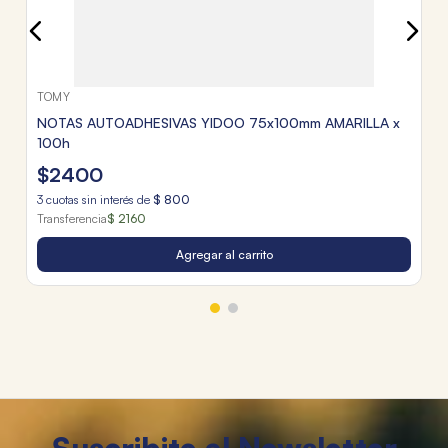
TOMY
NOTAS AUTOADHESIVAS YIDOO 75x100mm AMARILLA x
100h
$
2400
3
cuotas sin interés de
$
800
Transferencia
$ 2160
Agregar al carrito