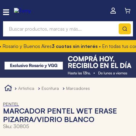
Buscar productos, marcas y más...
Rosario y Buenos Aires
3 cuotas sin interés
• En todas tus co
Términos más buscados
1
.
hot wheels
2
.
mochilas
3
.
toy story
artistica
escritura
marcadores
4
.
marcadores
PENTEL
MARCADOR PENTEL WET ERASE
PIZARRA/VIDRIO BLANCO
Sku
:
30805