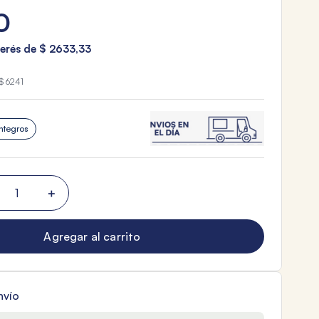
0
terés de
$
2633
,
33
$ 6241
ntegros
＋
Agregar al carrito
nvío