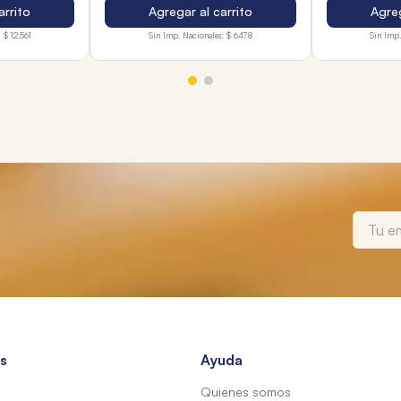
arrito
Agregar al carrito
Agreg
:
$ 12.561
Sin Imp. Nacionales:
$ 6478
Sin Imp.
s
Ayuda
Quienes somos