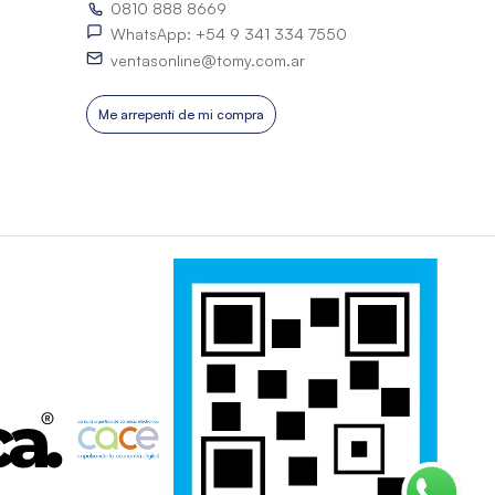
0810 888 8669
WhatsApp: +54 9 341 334 7550
ventasonline@tomy.com.ar
Me arrepentí de mi compra