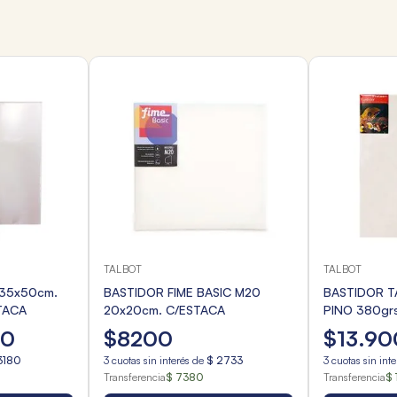
TALBOT
TALBOT
35x50cm.
BASTIDOR FIME BASIC M20
BASTIDOR T
TACA
20x20cm. C/ESTACA
PINO 380gr
40
$
8200
$
13
.
90
3180
3
cuotas sin interés de
$
2733
3
cuotas sin int
Transferencia
$ 7380
Transferencia
$ 