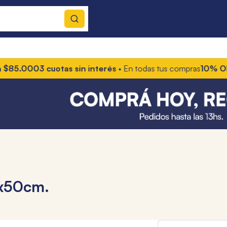
85.000
3 cuotas sin interés
• En todas tus compras
10% OFF co
x50cm.