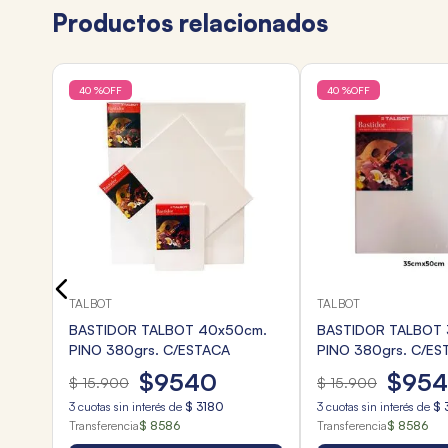
Productos relacionados
40 %
OFF
40 %
OFF
3
TALBOT
TALBOT
BASTIDOR TALBOT 40x50cm.
BASTIDOR TALBOT 
PINO 380grs. C/ESTACA
PINO 380grs. C/ES
$
9540
$
95
$
15
.
900
$
15
.
900
3
cuotas sin interés de
$
3180
3
cuotas sin interés de
$
Transferencia
$ 8586
Transferencia
$ 8586