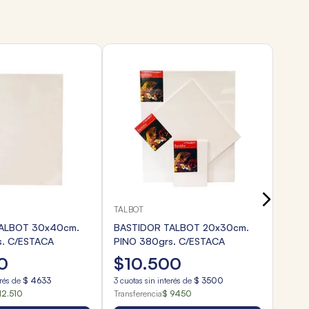
40 %
TALB
BAST
PINO
$
19
.
3
cuota
Transf
TALBOT
ALBOT 30x40cm.
BASTIDOR TALBOT 20x30cm.
s. C/ESTACA
PINO 380grs. C/ESTACA
0
$
10
.
500
erés de
$
4633
3
cuotas sin interés de
$
3500
12.510
Transferencia
$ 9450