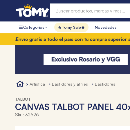
Buscar productos, marcas y mas...
Categorías
🔥Tomy Sale🔥
Novedades
Términos más buscados
res
Envío gratis a todo el país con tu compra superior a $
1
.
hot wheels
2
.
mochilas
3
.
mochila
4
.
toy story
artistica
bastidores y atriles
bastidores
TALBOT
CANVAS TALBOT PANEL 40
Sku
:
32626