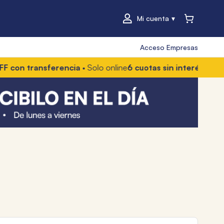
Mi cuenta
Acceso Empresas
n transferencia
• Solo online
6 cuotas sin interés
• Con Mer