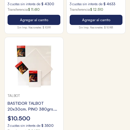
3
cuotas sin interés de
$
4300
3
cuotas sin interés de
$
4633
Transferencia
$ 11.610
Transferencia
$ 12.510
Agregar al carrito
Agregar al carrito
Sin Imp. Nacionales:
$ 10.191
Sin Imp. Nacionales:
$ 10.981
TALBOT
BASTIDOR TALBOT
20x30cm. PINO 380grs.
C/ESTACA
$
10
.
500
3
cuotas sin interés de
$
3500