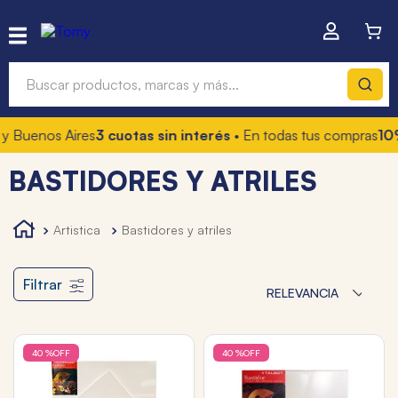
Buscar productos, marcas y más...
uenos Aires
3 cuotas sin interés
• En todas tus compras
10% OF
Términos más buscados
BASTIDORES Y ATRILES
1
.
hot wheels
2
.
mochilas
artistica
bastidores y atriles
3
.
toy story
4
.
marcadores
Filtrar
RELEVANCIA
40 %
OFF
40 %
OFF