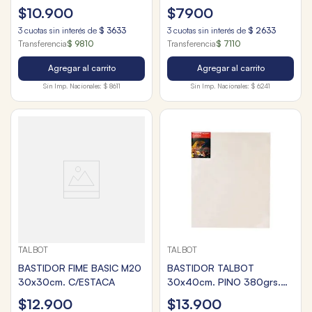
$
10
.
900
$
7900
3
cuotas sin interés de
$
3633
3
cuotas sin interés de
$
2633
Transferencia
$ 9810
Transferencia
$ 7110
Agregar al carrito
Agregar al carrito
Sin Imp. Nacionales:
$ 8611
Sin Imp. Nacionales:
$ 6241
TALBOT
TALBOT
BASTIDOR FIME BASIC M20
BASTIDOR TALBOT
30x30cm. C/ESTACA
30x40cm. PINO 380grs.
C/ESTACA
$
12
.
900
$
13
.
900