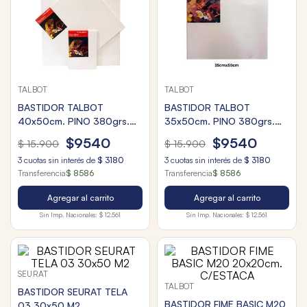
TALBOT
TALBOT
BASTIDOR TALBOT
BASTIDOR TALBOT
40x50cm. PINO 380grs.
35x50cm. PINO 380grs.
C/ESTACA
C/ESTACA
$
9540
$
9540
$
15
.
900
$
15
.
900
3
cuotas sin interés de
$
3180
3
cuotas sin interés de
$
3180
Transferencia
$ 8586
Transferencia
$ 8586
Agregar al carrito
Agregar al carrito
Sin Imp. Nacionales:
$ 12.561
Sin Imp. Nacionales:
$ 12.561
SEURAT
TALBOT
BASTIDOR SEURAT TELA
BASTIDOR FIME BASIC M20
03 30x50 M2