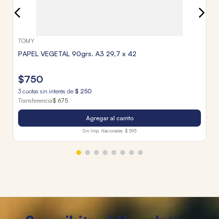
TOMY
PAPEL VEGETAL 90grs. A3 29,7 x 42
$
750
3
cuotas sin interés de
$
250
Transferencia
$ 675
Agregar al carrito
Sin Imp. Nacionales:
$ 593