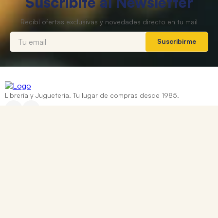
Suscribite al Newsletter
Suscribirme
Librería y Juguetería. Tu lugar de compras desde 1985.
Categorías
+
Ayuda
+
Contacto
Corrientes 837, Rosario, Santa Fe
0810 888 8669
WhatsApp: +54 9 341 334 7550