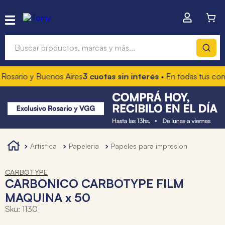
Buscar productos, marcas y más...
Rosario y Buenos Aires
3 cuotas sin interés
• En todas tus com
Términos más buscados
1
.
hot wheels
2
.
mochilas
3
.
toy story
artistica
papeleria
papeles para impresion
4
.
marcadores
CARBOTYPE
CARBONICO CARBOTYPE FILM
MAQUINA x 50
Sku
:
1130