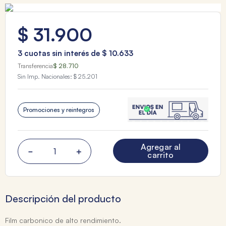
$
31
.
900
3
cuotas sin interés de
$
10
.
633
Transferencia
$ 28.710
Sin Imp. Nacionales:
$ 25.201
Promociones y reintegros
Agregar al
－
＋
carrito
Descripción del producto
Film carbonico de alto rendimiento.