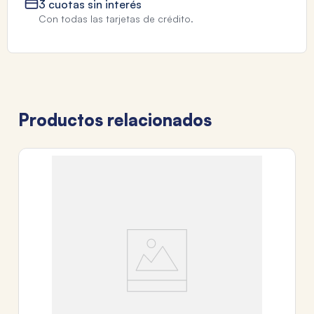
3 cuotas sin interés
Con todas las tarjetas de crédito.
Productos relacionados
T
P
$
3
c
Tr