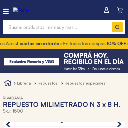
Buscar productos, marcas y más...
 Aires
3 cuotas sin interés
• En todas tus compras
10% OFF co
Términos más buscados
1
.
hot wheels
2
.
mochilas
3
.
toy story
libreria
repuestos
repuestos especiales
4
.
marcadores
RIVADAVIA
REPUESTO MILIMETRADO N 3 x 8 H.
Sku
:
1500