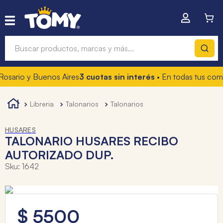
Buscar productos, marcas y más...
rio y Buenos Aires
3 cuotas sin interés
• En todas tus compras
Términos más buscados
1
.
hot wheels
libreria
talonarios
talonarios
2
.
mochilas
HUSARES
3
.
toy story
TALONARIO HUSARES RECIBO
AUTORIZADO DUP.
4
.
marcadores
Sku
:
1642
$
5500