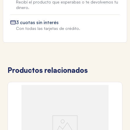
Recibí el producto que esperabas o te devolvemos tu
dinero.
3 cuotas sin interés
Con todas las tarjetas de crédito.
Productos relacionados
TA
B
DI
$
3
c
Tr