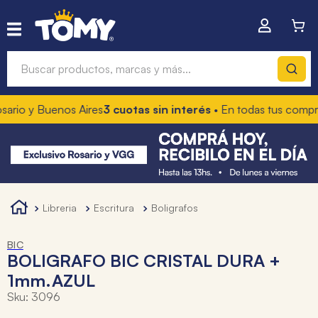
Buscar productos, marcas y más...
o y Buenos Aires
3 cuotas sin interés
• En todas tus compras
10
Términos más buscados
1
.
hot wheels
2
.
mochilas
3
.
toy story
libreria
escritura
boligrafos
4
.
marcadores
BIC
BOLIGRAFO BIC CRISTAL DURA +
1mm.AZUL
Sku
:
3096