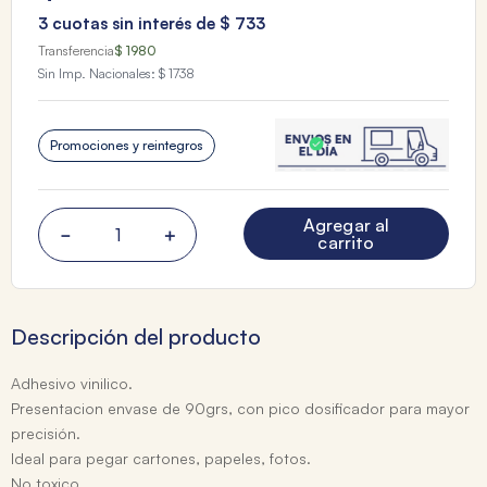
3
cuotas sin interés de
$
733
Transferencia
$ 1980
Sin Imp. Nacionales:
$ 1738
Promociones y reintegros
Agregar al
－
＋
carrito
Descripción del producto
Adhesivo vinilico.
Presentacion envase de 90grs, con pico dosificador para mayor
precisión.
Ideal para pegar cartones, papeles, fotos.
No toxico.