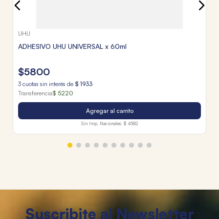
UHU
ADHESIVO UHU UNIVERSAL x 60ml
$
5800
3
cuotas sin interés de
$
1933
Transferencia
$ 5220
Agregar al carrito
Sin Imp. Nacionales:
$ 4582
Suscribite al Newsletter