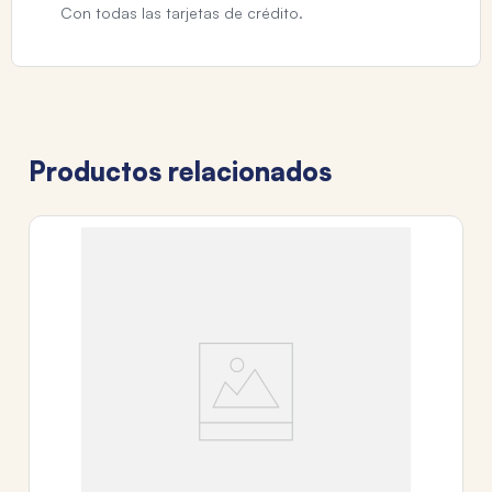
Con todas las tarjetas de crédito.
Productos relacionados
U
AD
$
3
c
Tr