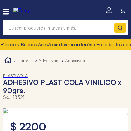
Buscar productos, marcas y más...
rio y Buenos Aires
3 cuotas sin interés
• En todas tus compras
Términos más buscados
1
.
hot wheels
libreria
adhesivos
adhesivos
2
.
mochilas
PLASTICOLA
3
.
toy story
ADHESIVO PLASTICOLA VINILICO x
90grs.
4
.
marcadores
Sku
:
18321
$
2200