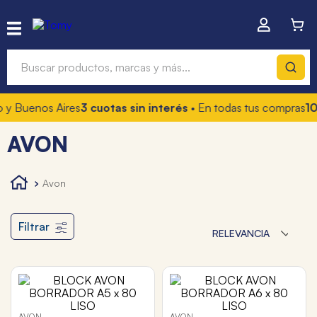
Buscar productos, marcas y más...
 y Buenos Aires
3 cuotas sin interés
• En todas tus compras
10
Términos más buscados
AVON
1
.
hot wheels
2
.
mochilas
avon
3
.
toy story
4
.
marcadores
Filtrar
RELEVANCIA
AVON
AVON