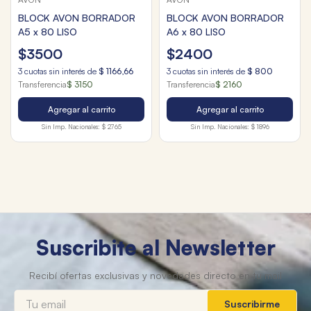
BLOCK AVON BORRADOR
BLOCK AVON BORRADOR
A5 x 80 LISO
A6 x 80 LISO
$
3500
$
2400
3
cuotas sin interés de
$
1166
,
66
3
cuotas sin interés de
$
800
Transferencia
$ 3150
Transferencia
$ 2160
Agregar al carrito
Agregar al carrito
Sin Imp. Nacionales:
$ 2765
Sin Imp. Nacionales:
$ 1896
Suscribite al Newsletter
Suscribirme