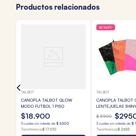
Productos relacionados
50 %
OFF
E
TALBOT
TALBOT
CANOPLA TALBOT GLOW
CANOPLA TALBOT 
MODO FUTBOL 1 PISO
LENTEJUELAS SHIN
CIERRE
$
18
.
900
$
295
$
5900
3
cuotas sin interés de
$
6300
3
cuotas sin interés de
$
Transferencia
$ 17.010
Transferencia
$ 2655