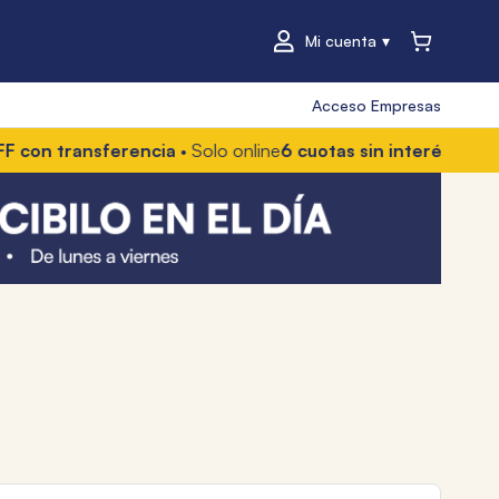
Mi cuenta
Acceso Empresas
n transferencia
• Solo online
6 cuotas sin interés
• Con Mer