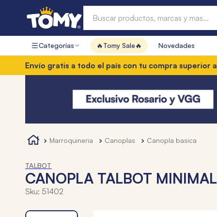
Buscar productos, marcas y mas...
Categorías
🔥Tomy Sale🔥
Novedades
Términos más buscados
res
Envío gratis a todo el país con tu compra superior a $
1
.
hot wheels
2
.
mochilas
3
.
toy story
4
.
marcadores
marroquineria
canoplas
canopla basica
TALBOT
CANOPLA TALBOT MINIMAL
Sku
:
51402