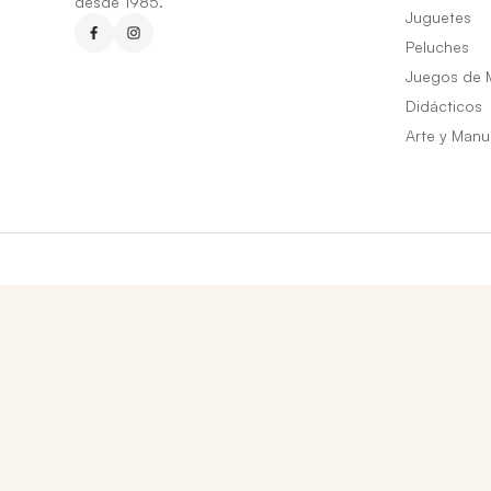
desde 1985.
Juguetes
Peluches
Juegos de 
Didácticos
Arte y Manu
Los precios expresados incluyen IVA. Las fotografías son a modo ilustrativo.
© 2026 Librerías Tomy. Todos los derechos reservados.