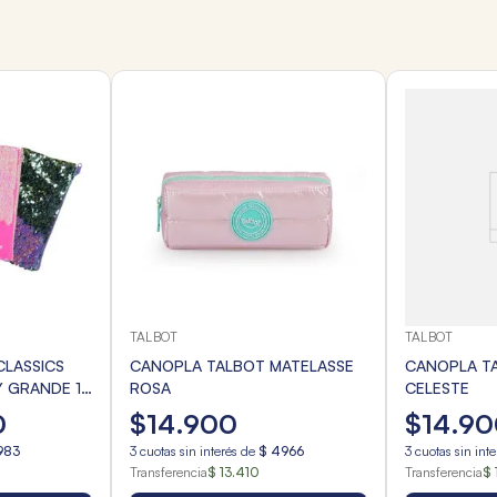
TALBOT
TALBOT
CLASSICS
CANOPLA TALBOT MATELASSE
CANOPLA T
Y GRANDE 1
ROSA
CELESTE
0
$
14
.
900
$
14
.
90
983
3
cuotas sin interés de
$
4966
3
cuotas sin int
Transferencia
$ 13.410
Transferencia
$ 