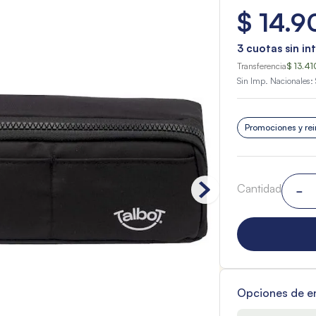
$
14
.
9
3
cuotas sin in
Transferencia
$ 13.41
Sin Imp. Nacionales:
Promociones y rei
Cantidad
－
Opciones de e