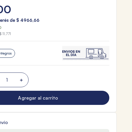
00
terés de
$
4966
,
66
0
$ 11.771
ntegros
＋
Agregar al carrito
nvío