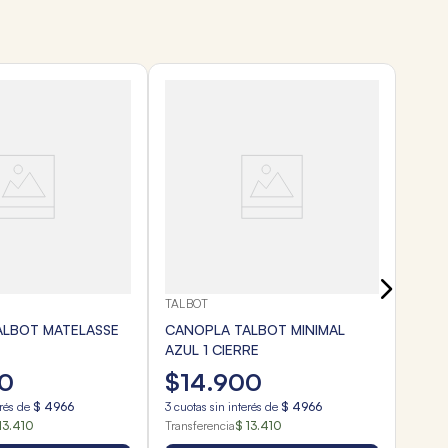
TALB
CANO
VERD
$
1
3
cuota
Transf
TALBOT
ALBOT MATELASSE
CANOPLA TALBOT MINIMAL
AZUL 1 CIERRE
0
$
14
.
900
erés de
$
4966
3
cuotas sin interés de
$
4966
13.410
Transferencia
$ 13.410