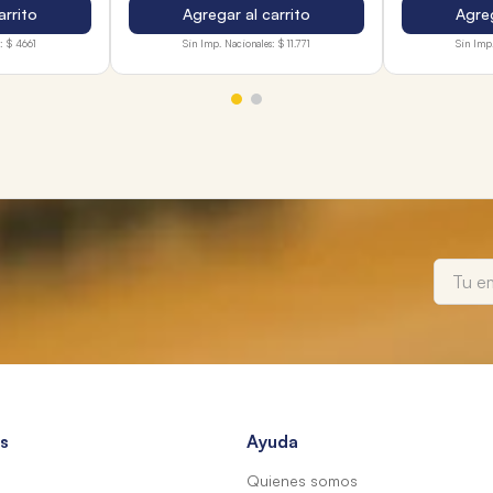
arrito
Agregar al carrito
Agreg
:
$ 4661
Sin Imp. Nacionales:
$ 11.771
Sin Imp.
s
Ayuda
Quienes somos