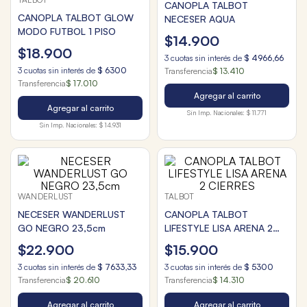
CANOPLA TALBOT
CANOPLA TALBOT GLOW
NECESER AQUA
MODO FUTBOL 1 PISO
$
14
.
900
$
18
.
900
3
cuotas sin interés de
$
4966
,
66
3
cuotas sin interés de
$
6300
Transferencia
$ 13.410
Transferencia
$ 17.010
Agregar al carrito
Agregar al carrito
Sin Imp. Nacionales:
$ 11.771
Sin Imp. Nacionales:
$ 14.931
WANDERLUST
TALBOT
NECESER WANDERLUST
CANOPLA TALBOT
GO NEGRO 23,5cm
LIFESTYLE LISA ARENA 2
CIERRES
$
22
.
900
$
15
.
900
3
cuotas sin interés de
$
7633
,
33
3
cuotas sin interés de
$
5300
Transferencia
$ 20.610
Transferencia
$ 14.310
Agregar al carrito
Agregar al carrito