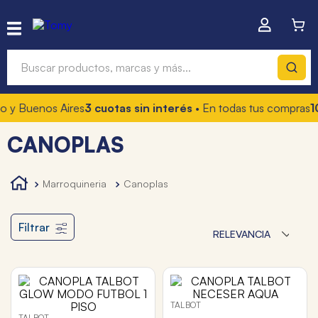
Buscar productos, marcas y más...
y Buenos Aires
3 cuotas sin interés
• En todas tus compras
10%
Términos más buscados
CANOPLAS
1
.
hot wheels
2
.
mochilas
marroquineria
canoplas
3
.
toy story
4
.
marcadores
Filtrar
RELEVANCIA
TALBOT
TALBOT