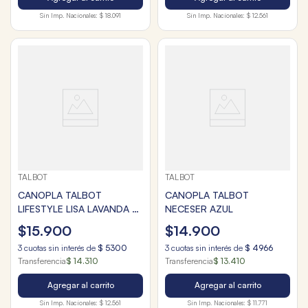
Sin Imp. Nacionales:
$ 18.091
Sin Imp. Nacionales:
$ 12.561
TALBOT
TALBOT
CANOPLA TALBOT
CANOPLA TALBOT
LIFESTYLE LISA LAVANDA 2
NECESER AZUL
CIERRES
$
15
.
900
$
14
.
900
3
cuotas sin interés de
$
5300
3
cuotas sin interés de
$
4966
Transferencia
$ 14.310
Transferencia
$ 13.410
Agregar al carrito
Agregar al carrito
Sin Imp. Nacionales:
$ 12.561
Sin Imp. Nacionales:
$ 11.771