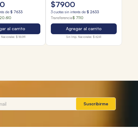
0
$
7900
erés de
$
7633
3
cuotas sin interés de
$
2633
20.610
Transferencia
$ 7110
ar al carrito
Agregar al carrito
 Nacionales:
$ 18.091
Sin Imp. Nacionales:
$ 6241
Suscribirme