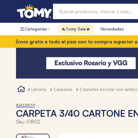
Buscar productos, marcas y mas...
Categorías
🔥Tomy Sale🔥
Novedades
Términos más buscados
nvío gratis a todo el país con tu compra superior a $85.0
1
.
hot wheels
2
.
mochilas
3
.
toy story
4
.
marcadores
libreria
carpetas
carpetas escolar con anillos
INKDROP
CARPETA 3/40 CARTONE E
Sku
:
51802