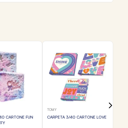
TOMY
CARP
PAST
$
7
3
cuota
Transf
TOMY
40 CARTONE FUN
CARPETA 3/40 CARTONE LOVE
FFY