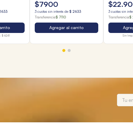
$
7900
$
22
.
90
2633
3
cuotas sin interés de
$
2633
3
cuotas sin int
Transferencia
$ 7110
Transferencia
$ 
arrito
Agregar al carrito
Agreg
:
$ 6241
Sin Imp.