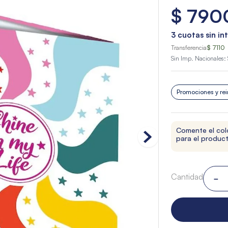
$
790
3
cuotas sin in
Transferencia
$ 7110
Sin Imp. Nacionales:
Promociones y rei
Comente el col
para el produc
Cantidad
－