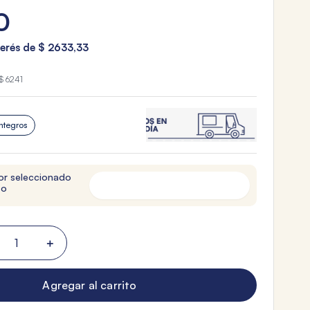
0
terés de
$
2633
,
33
$ 6241
ntegros
or seleccionado
to
＋
Agregar al carrito