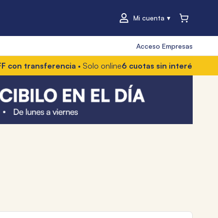
Mi cuenta
Acceso Empresas
ransferencia
• Solo online
6 cuotas sin interés
• Con Mercado