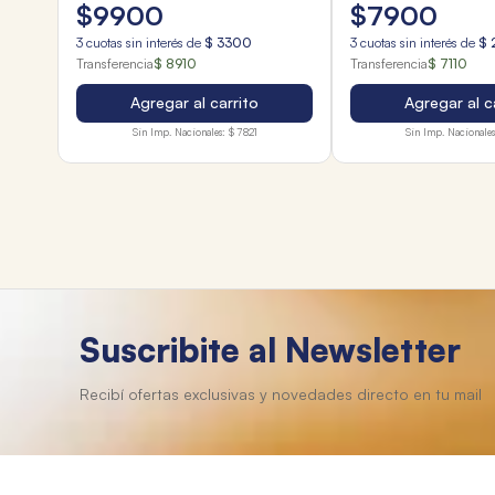
$
9900
$
7900
3
cuotas sin interés de
$
3300
3
cuotas sin interés de
$
Transferencia
$ 8910
Transferencia
$ 7110
Agregar al carrito
Agregar al c
Sin Imp. Nacionales:
$ 7821
Sin Imp. Nacionales
Suscribite al Newsletter