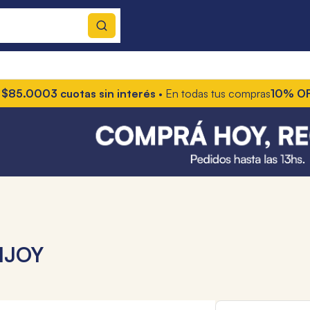
00
3 cuotas sin interés
• En todas tus compras
10% OFF con t
NJOY