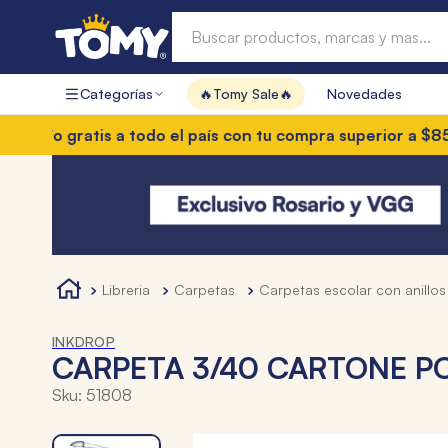
Buscar productos, marcas y mas...
Categorías
🔥Tomy Sale🔥
Novedades
Términos más buscados
 gratis a todo el país con tu compra superior a $85.000
3 
1
.
hot wheels
2
.
mochilas
3
.
toy story
4
.
marcadores
libreria
carpetas
carpetas escolar con anillos
INKDROP
CARPETA 3/40 CARTONE PO
Sku
:
51808