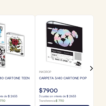
TOMY
CARP
COO
$
7
3
cuota
Transf
INKDROP
/40 CARTONE TEEN
CARPETA 3/40 CARTONE POP
$
7900
erés de
$
2633
3
cuotas sin interés de
$
2633
7110
Transferencia
$ 7110