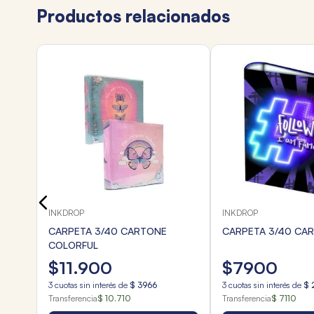
Productos relacionados
INKDROP
INKDROP
CARPETA 3/40 CARTONE
CARPETA 3/40 CAR
COLORFUL
$
11
.
900
$
7900
3
cuotas sin interés de
$
3966
3
cuotas sin interés de
$
Transferencia
$ 10.710
Transferencia
$ 7110