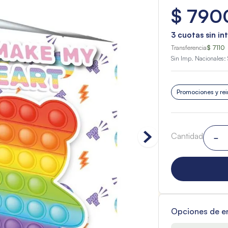
$
790
3
cuotas sin in
Transferencia
$ 7110
Sin Imp. Nacionales:
Promociones y rei
Cantidad
－
Opciones de e