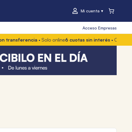
Mi cuenta
Acceso Empresas
ferencia
• Solo online
6 cuotas sin interés
• Con Mercado Pag