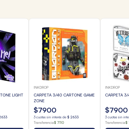
INKDROP
INKDROP
TONE LIGHT
CARPETA 3/40 CARTONE GAME
CARPETA 3
ZONE
$
7900
$
7900
2633
3
cuotas sin interés de
$
2633
3
cuotas sin int
Transferencia
$ 7110
Transferencia
$ 