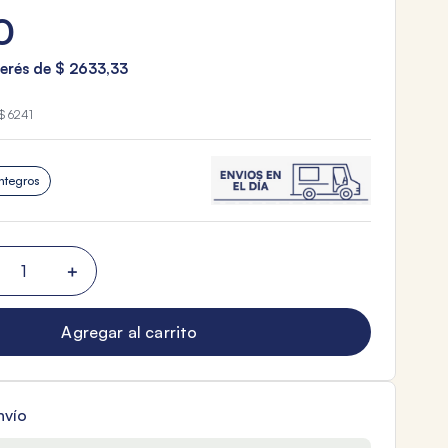
0
terés de
$
2633
,
33
$ 6241
ntegros
＋
Agregar al carrito
nvío