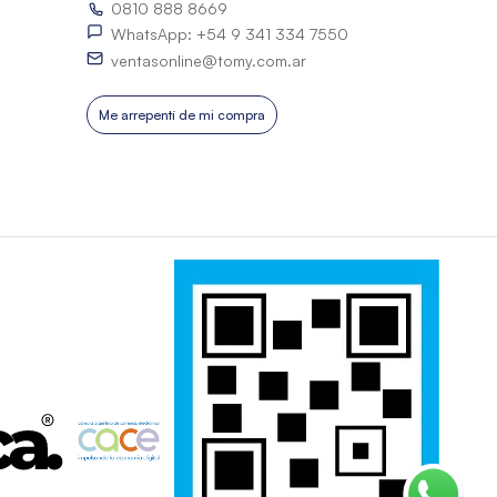
0810 888 8669
WhatsApp: +54 9 341 334 7550
ventasonline@tomy.com.ar
Me arrepentí de mi compra