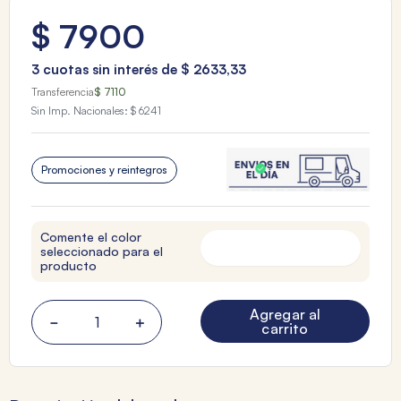
$
7900
3
cuotas sin interés de
$
2633
,
33
Transferencia
$ 7110
Sin Imp. Nacionales:
$ 6241
Promociones y reintegros
Comente el color
seleccionado para el
producto
Agregar al
－
＋
carrito