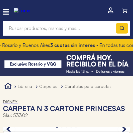
Buscar productos, marcas y más...
Rosario y Buenos Aires
3 cuotas sin interés
• En todas tus com
Términos más buscados
1
.
hot wheels
2
.
mochilas
3
.
toy story
libreria
carpetas
caratulas para carpetas
4
.
marcadores
DISNEY
CARPETA N 3 CARTONE PRINCESAS
Sku
:
53302