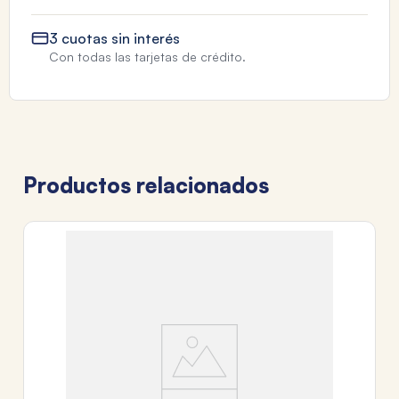
3 cuotas sin interés
Con todas las tarjetas de crédito.
Productos relacionados
DI
C
$
3
c
Tr