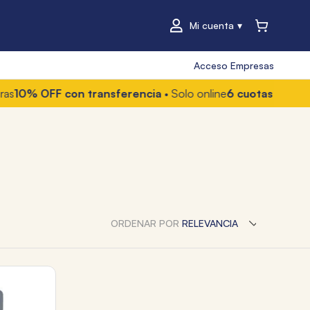
Mi cuenta
Acceso Empresas
 OFF con transferencia
• Solo online
6 cuotas sin interés
• 
ORDENAR POR
RELEVANCIA