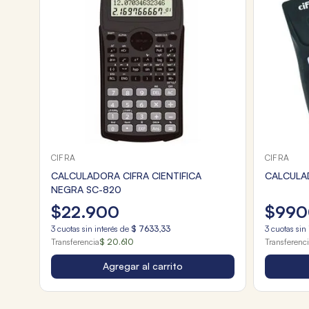
CIFRA
CIFRA
CALCULADORA CIFRA CIENTIFICA
CALCULA
NEGRA SC-820
$
22
.
900
$
990
3
cuotas sin interés de
$
7633
,
33
3
cuotas sin 
Transferencia
$ 20.610
Transferenc
Agregar al carrito