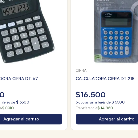
CIFRA
DORA CIFRA DT-67
CALCULADORA CIFRA DT-218
0
$
16
.
500
interés de
$
3300
3
cuotas sin interés de
$
5500
ia
$ 8910
Transferencia
$ 14.850
Agregar al carrito
Agregar al carrito