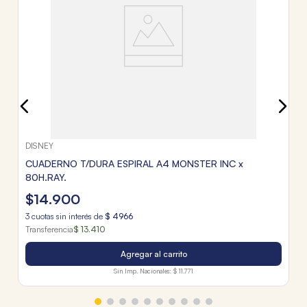
$
3
c
Tr
DISNEY
CUADERNO T/DURA ESPIRAL A4 MONSTER INC x
80H.RAY.
$
14
.
900
3
cuotas sin interés de
$
4966
Transferencia
$ 13.410
Agregar al carrito
Sin Imp. Nacionales:
$ 11.771