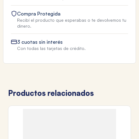
Compra Protegida
Recibí el producto que esperabas o te devolvemos tu
dinero.
3 cuotas sin interés
Con todas las tarjetas de crédito.
Productos relacionados
T
C
x8