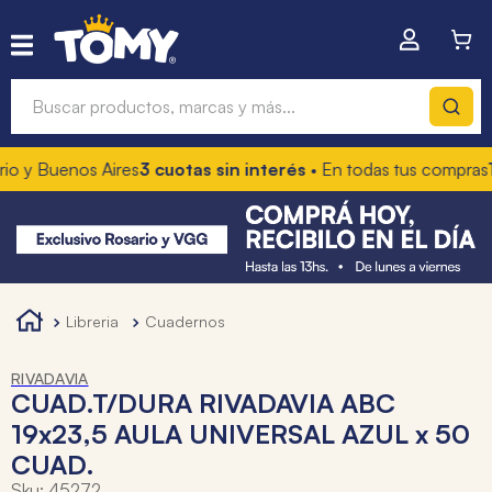
Buscar productos, marcas y más...
o y Buenos Aires
3 cuotas sin interés
• En todas tus compras
1
Términos más buscados
1
.
hot wheels
2
.
mochilas
3
.
toy story
libreria
cuadernos
4
.
marcadores
RIVADAVIA
CUAD.T/DURA RIVADAVIA ABC
19x23,5 AULA UNIVERSAL AZUL x 50
CUAD.
Sku
:
45272