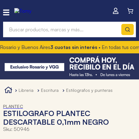
Buscar productos, marcas y más...
osario y Buenos Aires
3 cuotas sin interés
• En todas tus com
Términos más buscados
1
.
hot wheels
2
.
mochilas
3
.
toy story
libreria
escritura
estilografos y punteras
4
.
marcadores
PLANTEC
ESTILOGRAFO PLANTEC
DESCARTABLE 0,1mm NEGRO
Sku
:
50946