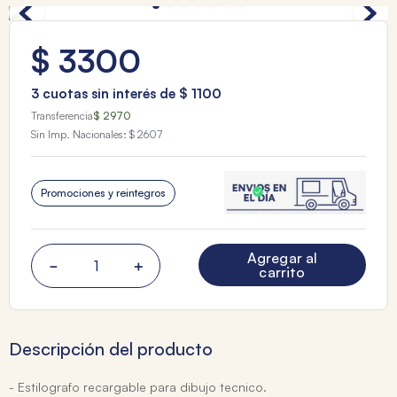
$
3300
3
cuotas sin interés de
$
1100
Transferencia
$ 2970
Sin Imp. Nacionales:
$ 2607
Promociones y reintegros
Agregar al
－
＋
carrito
Descripción del producto
- Estilografo recargable para dibujo tecnico.