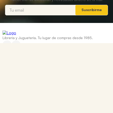
Suscribirme
Librería y Juguetería. Tu lugar de compras desde 1985.
Categorías
+
Ayuda
+
Contacto
Corrientes 837, Rosario, Santa Fe
0810 888 8669
WhatsApp: +54 9 341 334 7550
ventasonline@tomy.com.ar