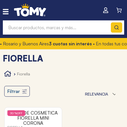
Buscar productos, marcas y más...
 Rosario y Buenos Aires
3 cuotas sin interés
• En todas tus co
Términos más buscados
FIORELLA
1
.
hot wheels
2
.
mochilas
fiorella
3
.
toy story
4
.
marcadores
Filtrar
RELEVANCIA
30 %
OFF