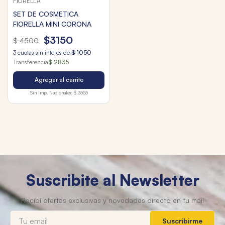
FIORELLA
SET DE COSMETICA
FIORELLA MINI CORONA
$
3150
$
4500
3
cuotas sin interés de
$
1050
Transferencia
$ 2835
Agregar al carrito
Sin Imp. Nacionales:
$ 3555
Suscribite al Newsletter
Suscribirme