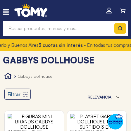
Buscar productos, marcas y más...
io y Buenos Aires
3 cuotas sin interés
• En todas tus compras
Términos más buscados
GABBYS DOLLHOUSE
1
.
hot wheels
2
.
mochilas
gabbys dollhouse
3
.
toy story
4
.
marcadores
Filtrar
RELEVANCIA