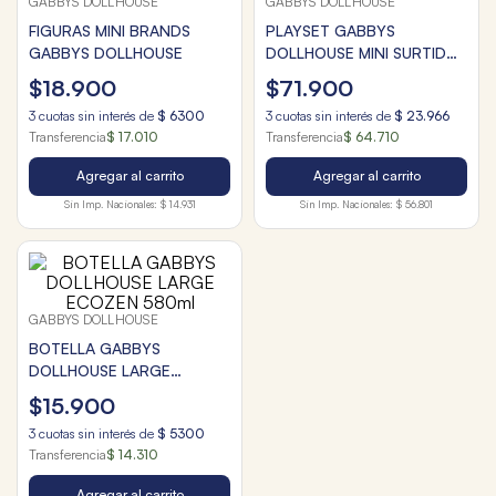
GABBYS DOLLHOUSE
GABBYS DOLLHOUSE
FIGURAS MINI BRANDS
PLAYSET GABBYS
GABBYS DOLLHOUSE
DOLLHOUSE MINI SURTIDO
3 EN 1
$
18
.
900
$
71
.
900
3
cuotas sin interés de
$
6300
3
cuotas sin interés de
$
23
.
966
Transferencia
$ 17.010
Transferencia
$ 64.710
Agregar al carrito
Agregar al carrito
Sin Imp. Nacionales:
$ 14.931
Sin Imp. Nacionales:
$ 56.801
GABBYS DOLLHOUSE
BOTELLA GABBYS
DOLLHOUSE LARGE
ECOZEN 580ml
$
15
.
900
3
cuotas sin interés de
$
5300
Transferencia
$ 14.310
Agregar al carrito