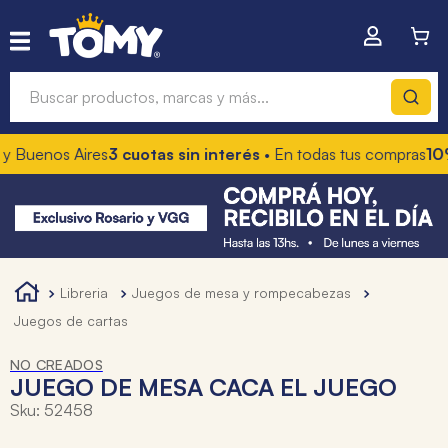
Buscar productos, marcas y más...
y Buenos Aires
3 cuotas sin interés
• En todas tus compras
10%
Términos más buscados
1
.
hot wheels
2
.
mochilas
3
.
toy story
libreria
juegos de mesa y rompecabezas
4
.
marcadores
juegos de cartas
NO CREADOS
JUEGO DE MESA CACA EL JUEGO
Sku
:
52458