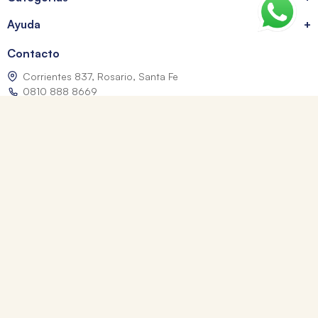
Ayuda
+
Contacto
Corrientes 837, Rosario, Santa Fe
0810 888 8669
WhatsApp: +54 9 341 334 7550
ventasonline@tomy.com.ar
Me arrepentí de mi compra
Los precios expresados incluyen IVA. Las fotografías son a modo ilustrativo.
© 2026 Librerías Tomy. Todos los derechos reservados.