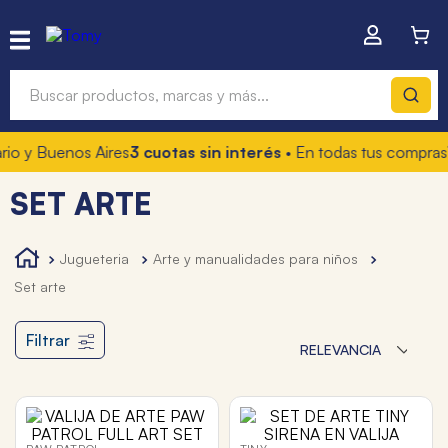
Buscar productos, marcas y más...
o y Buenos Aires
3 cuotas sin interés
• En todas tus compras
1
Términos más buscados
SET ARTE
1
.
hot wheels
2
.
mochilas
jugueteria
arte y manualidades para niños
3
.
toy story
set arte
4
.
marcadores
Filtrar
RELEVANCIA