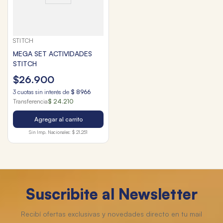
STITCH
MEGA SET ACTIVIDADES
STITCH
$
26
.
900
3
cuotas sin interés de
$
8966
Transferencia
$ 24.210
Agregar al carrito
Sin Imp. Nacionales:
$ 21.251
Suscribite al Newsletter