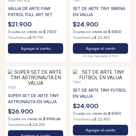
PAW PATROL
TINY
VALIJA DE ARTE PAW
SET DE ARTE TINY SIRENA
PATROL FULL ART SET
EN VALIJA
$
21
.
900
$
24
.
900
3
cuotas sin interés de
$
7300
3
cuotas sin interés de
$
8300
Transferencia
$ 19.710
Transferencia
$ 22.410
Agregar al carrito
Agregar al carrito
Sin Imp. Nacionales:
$ 19.671
TINY
TINY
SET DE ARTE TINY FUTBOL
SUPER SET DE ARTE TINY
EN VALIJA
ASTRONAUTA EN VALIJA
$
24
.
900
$
26
.
900
3
cuotas sin interés de
$
8300
3
cuotas sin interés de
$
8966
,
66
Transferencia
$ 22.410
Transferencia
$ 24.210
Agregar al carrito
Agregar al carrito