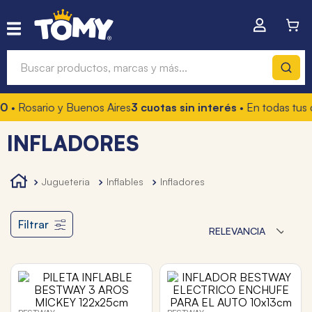
Buscar productos, marcas y más...
0
• Rosario y Buenos Aires
3 cuotas sin interés
• En todas tus 
Términos más buscados
INFLADORES
1
.
hot wheels
2
.
mochilas
jugueteria
inflables
infladores
3
.
toy story
4
.
marcadores
Filtrar
RELEVANCIA