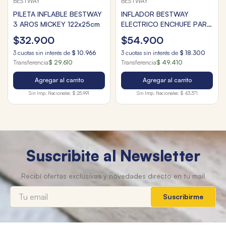
BESTWAY
BESTWAY
PILETA INFLABLE BESTWAY
INFLADOR BESTWAY
3 AROS MICKEY 122x25cm
ELECTRICO ENCHUFE PARA
EL AUTO 10x13cm
$
32
.
900
$
54
.
900
3
cuotas sin interés de
$
10
.
966
3
cuotas sin interés de
$
18
.
300
Transferencia
$ 29.610
Transferencia
$ 49.410
Agregar al carrito
Agregar al carrito
Sin Imp. Nacionales:
$ 25.991
Sin Imp. Nacionales:
$ 43.371
Suscribite al Newsletter
Suscribirme