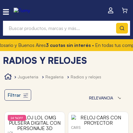
Buscar productos, marcas y más...
io y Buenos Aires
3 cuotas sin interés
• En todas tus compras
Términos más buscados
RADIOS Y RELOJES
1
.
hot wheels
2
.
mochilas
jugueteria
regaleria
radios y relojes
3
.
toy story
4
.
marcadores
Filtrar
RELEVANCIA
24 %
OFF
CARS
LOL