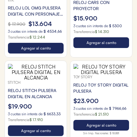
RELOJ CARS CON
RELOJ LOL OMG PULSERA
PROYECTOR
DIGITAL CON PERSONAJE
$
15
.
900
3D
$
13
.
604
$
17
.
900
3
cuotas sin interés de
$
5300
3
cuotas sin interés de
$
4534
,
66
Transferencia
$ 14.310
Transferencia
$ 12.244
Agregar al carrito
Agregar al carrito
TOY STORY
STITCH
RELOJ TOY STORY DIGITAL
RELOJ STITCH PULSERA
PULSERA
DIGITAL EN ALCANCIA
$
23
.
900
$
19
.
900
3
cuotas sin interés de
$
7966
,
66
3
cuotas sin interés de
$
6633
,
33
Transferencia
$ 21.510
Transferencia
$ 17.910
Agregar al carrito
Agregar al carrito
Sin Imp. Nacionales:
$ 18.881