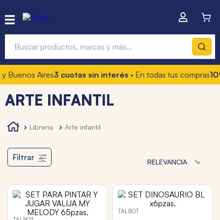
Buscar productos, marcas y más...
 y Buenos Aires
3 cuotas sin interés
• En todas tus compras
10%
Términos más buscados
ARTE INFANTIL
1
.
hot wheels
2
.
mochilas
libreria
arte infantil
3
.
toy story
4
.
marcadores
Filtrar
RELEVANCIA
TALBOT
TALBOT