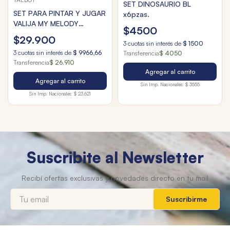
SET DINOSAURIO BL
SET PARA PINTAR Y JUGAR
x6pzas.
VALIJA MY MELODY
$
4500
65pzas.
$
29
.
900
3
cuotas sin interés de
$
1500
3
cuotas sin interés de
$
9966
,
66
Transferencia
$ 4050
Transferencia
$ 26.910
Agregar al carrito
Agregar al carrito
Sin Imp. Nacionales:
$ 3555
Sin Imp. Nacionales:
$ 23.621
Suscribite al Newsletter
Suscribirme