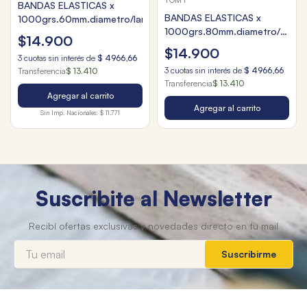
BANDAS ELASTICAS x
BANDAS ELASTICAS x
1000grs.60mm.diametro/largas
1000grs.80mm.diametro/anch
$
14
.
900
6mm.
$
14
.
900
3
cuotas sin interés de
$
4966
,
66
3
cuotas sin interés de
$
4966
,
66
Transferencia
$ 13.410
Transferencia
$ 13.410
Agregar al carrito
Agregar al carrito
Sin Imp. Nacionales:
$ 11.771
Suscribite al Newsletter
Suscribirme