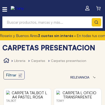
Buscar productos, marcas y más...
Rosario y Buenos Aires
3 cuotas sin interés
• En todas tus com
Términos más buscados
CARPETAS PRESENTACION
1
.
hot wheels
2
.
mochilas
libreria
carpetas
carpetas presentacion
3
.
toy story
4
.
marcadores
Filtrar
RELEVANCIA
TALBOT
TOMY