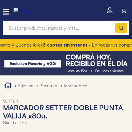
Buscar productos, marcas y más...
o y Buenos Aires
3 cuotas sin interés
• En todas tus compras
1
Términos más buscados
1
.
hot wheels
2
.
mochilas
3
.
toy story
artistica
escritura
marcadores
4
.
marcadores
SETTER
MARCADOR SETTER DOBLE PUNTA
VALIJA x80u.
Sku
:
51077