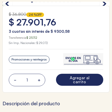
$
36
.
800
24 %
OFF
$
27
.
901
,
76
3
cuotas sin interés de
$
9300
,
58
Transferencia
$ 25.112
Sin Imp. Nacionales:
$ 29.072
Promociones y reintegros
Agregar al
－
＋
carrito
Descripción del producto