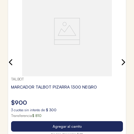
M
$
3
c
Tr
TALBOT
MARCADOR TALBOT PIZARRA 1300 NEGRO
$
900
3
cuotas sin interés de
$
300
Transferencia
$ 810
Agregar al carrito