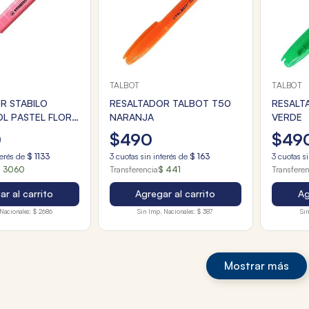
TALBOT
TALBOT
R STABILO
RESALTADOR TALBOT T50
RESALT
L PASTEL FLOR
NARANJA
VERDE
0
$
490
$
49
terés de
$
1133
3
cuotas sin interés de
$
163
3
cuotas si
 3060
Transferencia
$ 441
Transfere
r al carrito
Agregar al carrito
Ag
Nacionales:
$ 2686
Sin Imp. Nacionales:
$ 387
Sin
Mostrar más