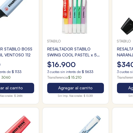
STABILO
STABILO
R STABILO BOSS
RESALTADOR STABILO
RESALT
UL VENTOSO 112
SWING COOL PASTEL x 5
NARANJ
SURT.
0
$
16
.
900
$
34
terés de
$
1133
3
cuotas sin interés de
$
5633
3
cuotas si
 3060
Transferencia
$ 15.210
Transfere
r al carrito
Agregar al carrito
Ag
Nacionales:
$ 2686
Sin Imp. Nacionales:
$ 13.351
Sin