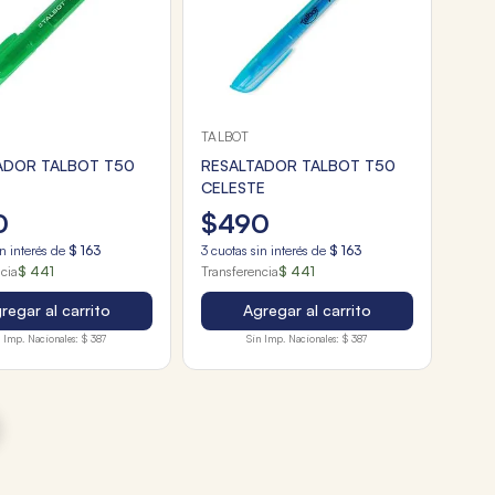
TALBOT
ADOR TALBOT T50
RESALTADOR TALBOT T50
CELESTE
0
$
490
n interés de
$
163
3
cuotas sin interés de
$
163
ncia
$ 441
Transferencia
$ 441
regar al carrito
Agregar al carrito
 Imp. Nacionales:
$ 387
Sin Imp. Nacionales:
$ 387