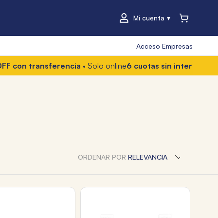
Mi cuenta
Acceso Empresas
transferencia
• Solo online
6 cuotas sin interés
• Con Mercad
ORDENAR POR
RELEVANCIA