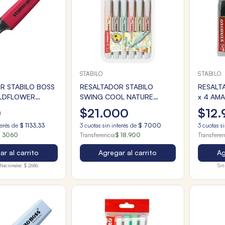
STABILO
STABILO
R STABILO BOSS
RESALTADOR STABILO
RESALT
ILDFLOWER
SWING COOL NATURE
x 4 AM
WALLET x6u. NUEVO
0
$
21
.
000
$
12
.
terés de
$
1133
,
33
3
cuotas sin interés de
$
7000
3
cuotas si
 3060
Transferencia
$ 18.900
Transfere
r al carrito
Agregar al carrito
Ag
Nacionales:
$ 2686
Sin