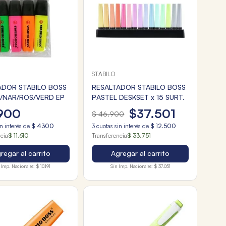
STABILO
ADOR STABILO BOSS
RESALTADOR STABILO BOSS
A/NAR/ROS/VERD EP
PASTEL DESKSET x 15 SURT.
900
$
37
.
501
$
46
.
900
n interés de
$
4300
3
cuotas sin interés de
$
12
.
500
ncia
$ 11.610
Transferencia
$ 33.751
regar al carrito
Agregar al carrito
 Imp. Nacionales:
$ 10.191
Sin Imp. Nacionales:
$ 37.051