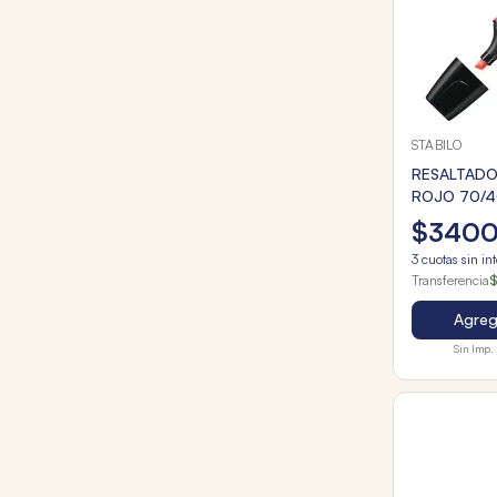
STABILO
RESALTADO
ROJO 70/
$
340
3
cuotas sin in
Transferencia
$
Agrega
Sin Imp. 