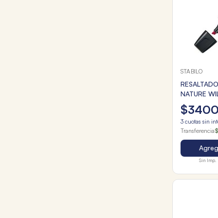
STABILO
RESALTADO
NATURE W
BORGOÑA
$
340
3
cuotas sin in
Transferencia
$
Agrega
Sin Imp. 