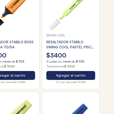
SWING COOL
ADOR STABILO BOSS
RESALTADOR STABILO
A 70/54
SWING COOL PASTEL PISCA
DE LIMA
00
$
3400
n interés de
$
1133
3
cuotas sin interés de
$
1133
ncia
$ 3060
Transferencia
$ 3060
regar al carrito
Agregar al carrito
 Imp. Nacionales:
$ 2686
Sin Imp. Nacionales:
$ 2686