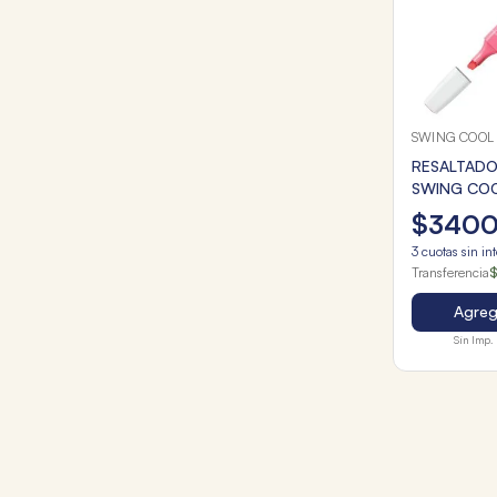
SWING COOL
RESALTADO
SWING COO
DE CEREZO
$
340
3
cuotas sin in
Transferencia
$
Agrega
Sin Imp. 