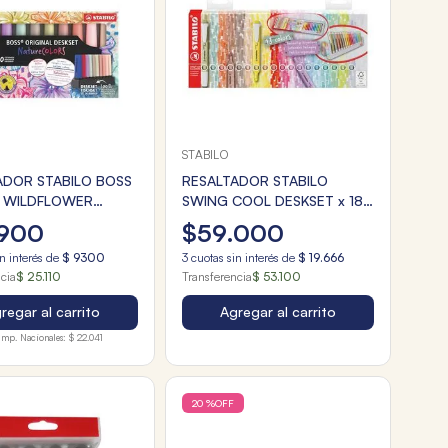
STABILO
ADOR STABILO BOSS
RESALTADOR STABILO
 WILDFLOWER
SWING COOL DESKSET x 18
E x10
COLORES 2025
900
$
59
.
000
n interés de
$
9300
3
cuotas sin interés de
$
19
.
666
ncia
$ 25.110
Transferencia
$ 53.100
regar al carrito
Agregar al carrito
Imp. Nacionales:
$ 22.041
20 %
OFF