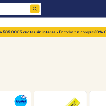
000
3 cuotas sin interés
• En todas tus compras
10% OFF con 