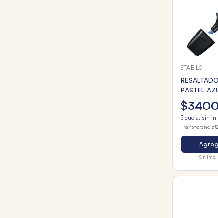
STABILO
RESALTADO
PASTEL AZ
$
340
3
cuotas sin in
Transferencia
$
Agrega
Sin Imp. 