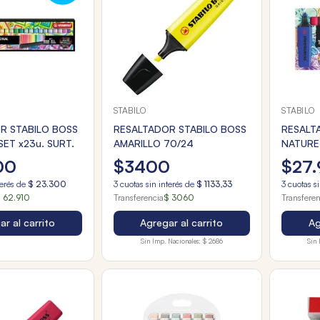
STABILO
STABILO
R STABILO BOSS
RESALTADOR STABILO BOSS
RESALT
ET x23u. SURT.
AMARILLO 70/24
NATURE
ESTUCH
00
$
3400
$
27
.
terés de
$
23
.
300
3
cuotas sin interés de
$
1133
,
33
3
cuotas si
 62.910
Transferencia
$ 3060
Transfere
r al carrito
Agregar al carrito
Ag
Sin Imp. Nacionales:
$ 2686
Sin 