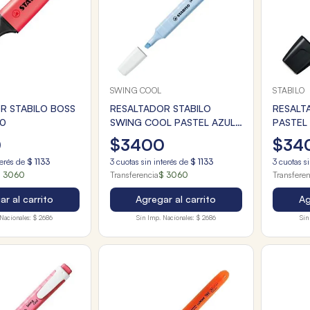
SWING COOL
STABILO
R STABILO BOSS
RESALTADOR STABILO
RESALT
40
SWING COOL PASTEL AZUL
PASTEL 
NUBLADO
0
$
3400
$
34
terés de
$
1133
3
cuotas sin interés de
$
1133
3
cuotas si
 3060
Transferencia
$ 3060
Transfere
r al carrito
Agregar al carrito
Ag
Nacionales:
$ 2686
Sin Imp. Nacionales:
$ 2686
Sin