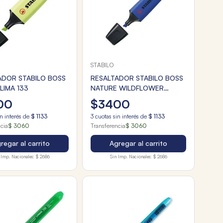
STABILO
ADOR STABILO BOSS
RESALTADOR STABILO BOSS
LIMA 133
NATURE WILDFLOWER
ULTRA MARINO
00
$
3400
n interés de
$
1133
3
cuotas sin interés de
$
1133
ncia
$ 3060
Transferencia
$ 3060
regar al carrito
Agregar al carrito
 Imp. Nacionales:
$ 2686
Sin Imp. Nacionales:
$ 2686