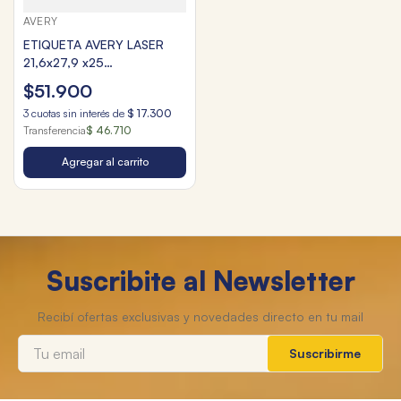
AVERY
ETIQUETA AVERY LASER
21,6x27,9 x25
TRANSP.8665
$
51
.
900
3
cuotas sin interés de
$
17
.
300
Transferencia
$ 46.710
Agregar al carrito
Suscribite al Newsletter
Suscribirme