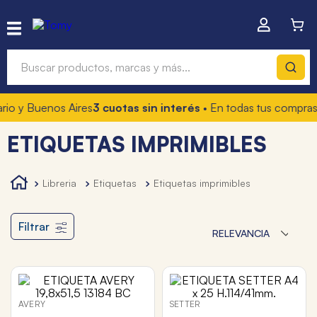
Buscar productos, marcas y más...
io y Buenos Aires
3 cuotas sin interés
• En todas tus compras
1
Términos más buscados
ETIQUETAS IMPRIMIBLES
1
.
hot wheels
2
.
mochilas
libreria
etiquetas
etiquetas imprimibles
3
.
toy story
4
.
marcadores
Filtrar
RELEVANCIA
AVERY
SETTER