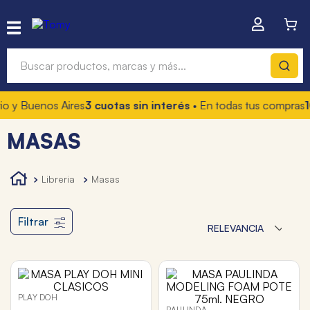
Buscar productos, marcas y más...
o y Buenos Aires
3 cuotas sin interés
• En todas tus compras
10
Términos más buscados
MASAS
1
.
hot wheels
2
.
mochilas
libreria
masas
3
.
toy story
4
.
marcadores
Filtrar
RELEVANCIA
PLAY DOH
PAULINDA