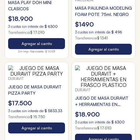
MASA PLAY DOH MINI
MASA PAULINDA MODELING
CLASICOS
FOAM POTE 75ml. NEGRO
$
18
.
900
$
1490
3
cuotas sin interés de
$
6300
3
cuotas sin interés de
$
496
Transferencia
$ 17.010
Transferencia
$ 1341
Agregar al carrito
Agregar al carrito
Sin Imp. Nacionales:
$ 14.931
DURAVIT
JUEGO DE MASA DURAVIT
DURAVIT
PIZZA PARTY
JUEGO DE MASA DURAVIT
$
17
.
500
+ HERRAMIENTAS EN
FRASCO PLASTICO
3
cuotas sin interés de
$
5833
,
33
$
18
.
900
Transferencia
$ 15.750
3
cuotas sin interés de
$
6300
Agregar al carrito
Transferencia
$ 17.010
Agregar al carrito