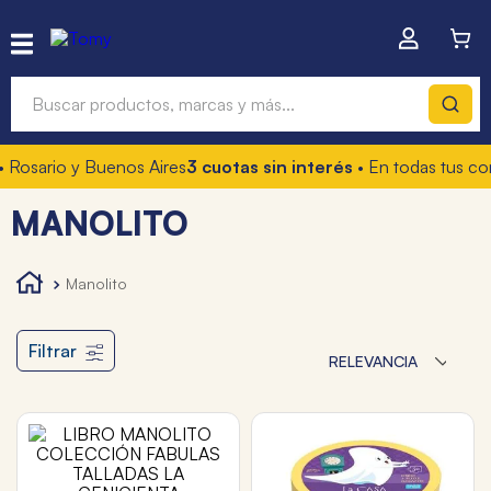
Buscar productos, marcas y más...
 Rosario y Buenos Aires
3 cuotas sin interés
• En todas tus co
Términos más buscados
MANOLITO
1
.
hot wheels
2
.
mochilas
manolito
3
.
toy story
4
.
marcadores
Filtrar
RELEVANCIA