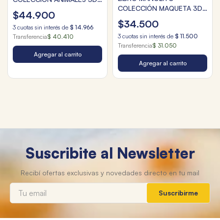
COLECCIÓN MAQUETA 3D
LEÓN
$
44
.
900
CONSTRUYE UNA
$
34
.
500
3
cuotas sin interés de
$
14
.
966
LOCOMOTORA
3
cuotas sin interés de
$
11
.
500
Transferencia
$ 40.410
Transferencia
$ 31.050
Agregar al carrito
Agregar al carrito
Suscribite al Newsletter
Suscribirme