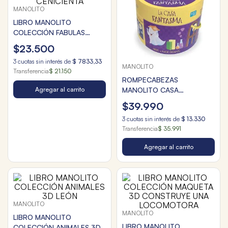
MANOLITO
LIBRO MANOLITO
COLECCIÓN FABULAS
TALLADAS LA CENICIENTA
$
23
.
500
3
cuotas sin interés de
$
7833
,
33
MANOLITO
Transferencia
$ 21.150
ROMPECABEZAS
Agregar al carrito
MANOLITO CASA
FANTASMA CAJA CIRCULAR
$
39
.
990
30Pzas.
3
cuotas sin interés de
$
13
.
330
Transferencia
$ 35.991
Agregar al carrito
MANOLITO
MANOLITO
LIBRO MANOLITO
LIBRO MANOLITO
COLECCIÓN ANIMALES 3D