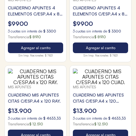
CUADERNO APUNTES 4
CUADERNO APUNTES 4
ELEMENTOS C/ESP.A4 x 80
ELEMENTOS C/ESP.A4 x 80
CUAD.
RAY.
$
9900
$
9900
3
cuotas sin interés de
$
3300
3
cuotas sin interés de
$
3300
Transferencia
$ 8910
Transferencia
$ 8910
Agregar al carrito
Agregar al carrito
Sin Imp. Nacionales:
$ 7821
Sin Imp. Nacionales:
$ 7821
MIS APUNTES
MIS APUNTES
CUADERNO MIS APUNTES
CUADERNO MIS APUNTES
CITAS C/ESP.A4 x 120 RAY.
CITAS C/ESP.A4 x 120
CUAD.
$
13
.
900
$
13
.
900
3
cuotas sin interés de
$
4633
,
33
3
cuotas sin interés de
$
4633
,
33
Transferencia
$ 12.510
Transferencia
$ 12.510
Agregar al carrito
Agregar al carrito