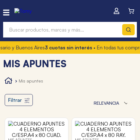
Buscar productos, marcas y más...
ario y Buenos Aires
3 cuotas sin interés
• En todas tus compra
Términos más buscados
MIS APUNTES
1
.
hot wheels
2
.
mochilas
mis apuntes
3
.
toy story
4
.
marcadores
Filtrar
RELEVANCIA
MIS APUNTES
MIS APUNTES