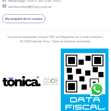
WhatsApp: +54 9 341 334 7550
ventasonline@tomy.com.ar
Me arrepentí de mi compra
Los precios expresados incluyen IVA. Las fotografías son a modo ilustrativo.
© 2026 Librerías Tomy. Todos los derechos reservados.