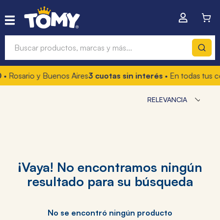
Buscar productos, marcas y más...
• Rosario y Buenos Aires
3 cuotas sin interés
• En todas tus c
Términos más buscados
RELEVANCIA
1
.
hot wheels
2
.
mochilas
3
.
toy story
4
.
marcadores
No se encontró ningún producto