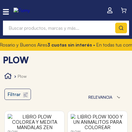
Buscar productos, marcas y más...
Rosario y Buenos Aires
3 cuotas sin interés
• En todas tus com
Términos más buscados
PLOW
1
.
hot wheels
2
.
mochilas
plow
3
.
toy story
4
.
marcadores
Filtrar
RELEVANCIA
PLOW
PLOW