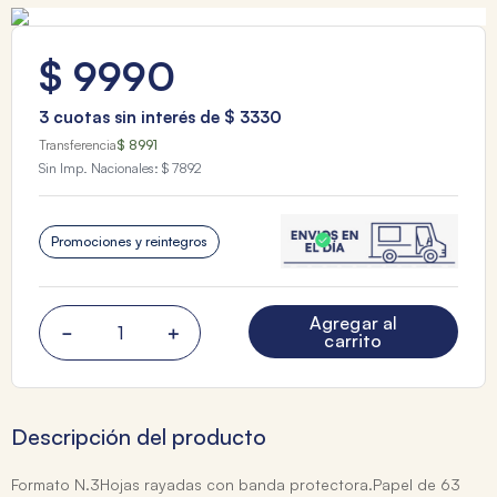
$
9990
3
cuotas sin interés de
$
3330
Transferencia
$ 8991
Sin Imp. Nacionales:
$ 7892
Promociones y reintegros
Agregar al
－
＋
carrito
Descripción del producto
Formato N.3Hojas rayadas con banda protectora.Papel de 63