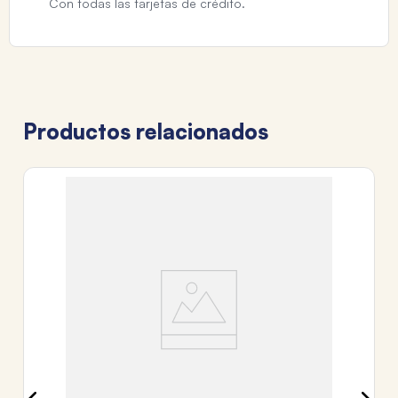
Con todas las tarjetas de crédito.
Productos relacionados
RI
R
$
3
c
Tr