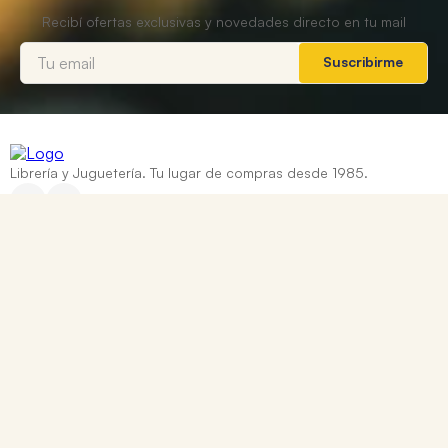
Suscribirme
Librería y Juguetería. Tu lugar de compras desde 1985.
Categorías
+
Ayuda
+
Contacto
Corrientes 837, Rosario, Santa Fe
0810 888 8669
WhatsApp: +54 9 341 334 7550
ventasonline@tomy.com.ar