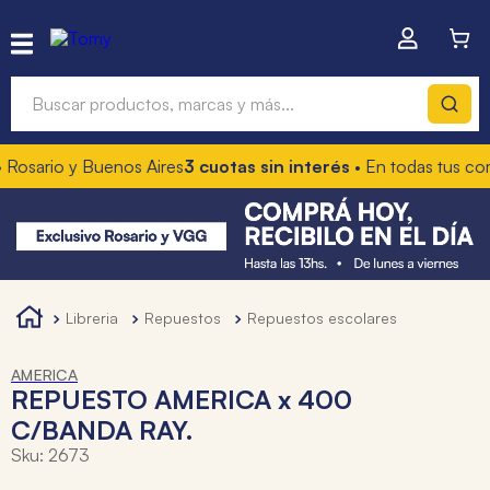
Buscar productos, marcas y más...
Rosario y Buenos Aires
3 cuotas sin interés
• En todas tus com
Términos más buscados
1
.
hot wheels
2
.
mochilas
3
.
toy story
libreria
repuestos
repuestos escolares
4
.
marcadores
AMERICA
REPUESTO AMERICA x 400
C/BANDA RAY.
Sku
:
2673