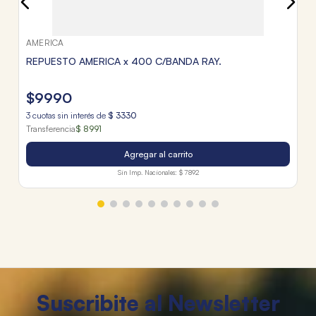
AMERICA
REPUESTO AMERICA x 400 C/BANDA RAY.
$
9990
3
cuotas sin interés de
$
3330
Transferencia
$ 8991
Agregar al carrito
Sin Imp. Nacionales:
$ 7892
Suscribite al Newsletter