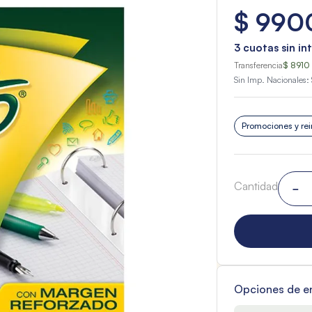
$
990
3
cuotas sin in
Transferencia
$ 8910
Sin Imp. Nacionales:
Promociones y rei
Cantidad
－
Opciones de e