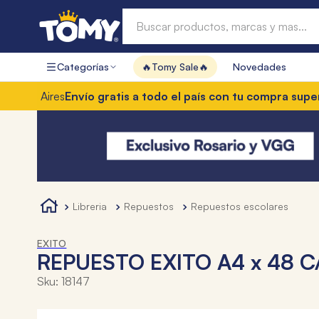
Buscar productos, marcas y mas...
Categorías
🔥Tomy Sale🔥
Novedades
Términos más buscados
es
Envío gratis a todo el país con tu compra superior a $8
1
.
hot wheels
2
.
mochilas
3
.
toy story
4
.
marcadores
libreria
repuestos
repuestos escolares
EXITO
REPUESTO EXITO A4 x 48 
Sku
:
18147