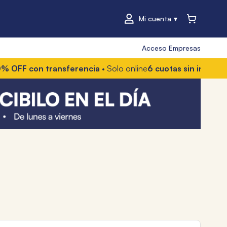
Mi cuenta
Acceso Empresas
 transferencia
• Solo online
6 cuotas sin interés
• Con Merc