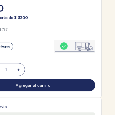
0
terés de
$
3300
$ 7821
ntegros
＋
Agregar al carrito
nvío