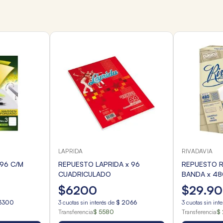
LAPRIDA
RIVADAVIA
 96 C/M
REPUESTO LAPRIDA x 96
REPUESTO R
CUADRICULADO
BANDA x 48
$
6200
$
29
.
90
3300
3
cuotas sin interés de
$
2066
3
cuotas sin int
Transferencia
$ 5580
Transferencia
$ 