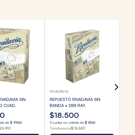
RIVAD
REPU
BAND
$
9
3
cuota
Transf
RIVADAVIA
IVADAVIA SIN
REPUESTO RIVADAVIA SIN
0 CUAD.
BANDA x 288 RAY.
0
$
18
.
500
erés de
$
9966
3
cuotas sin interés de
$
6166
26.910
Transferencia
$ 16.650