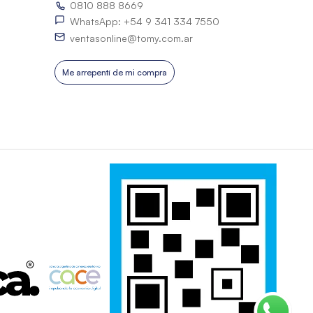
0810 888 8669
WhatsApp: +54 9 341 334 7550
ventasonline@tomy.com.ar
Me arrepentí de mi compra