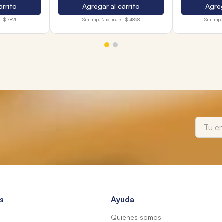
arrito
Agregar al carrito
Agreg
:
$ 7821
Sin Imp. Nacionales:
$ 4898
Sin Imp.
s
Ayuda
Quienes somos