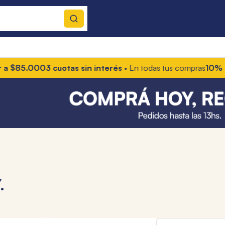
.000
3 cuotas sin interés
• En todas tus compras
10% OFF con
.