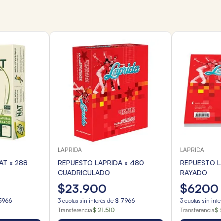
LAPRIDA
LAPRIDA
AT x 288
REPUESTO LAPRIDA x 480
REPUESTO L
CUADRICULADO
RAYADO
$
23
.
900
$
6200
5966
3
cuotas sin interés de
$
7966
3
cuotas sin int
Transferencia
$ 21.510
Transferencia
$