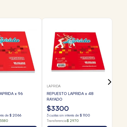
EXITO
REPU
COLO
$
1
3
cuota
Transf
LAPRIDA
APRIDA x 96
REPUESTO LAPRIDA x 48
RAYADO
$
3300
erés de
$
2066
3
cuotas sin interés de
$
1100
 5580
Transferencia
$ 2970