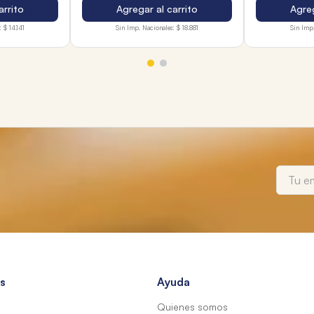
arrito
Agregar al carrito
Agreg
:
$ 14.141
Sin Imp. Nacionales:
$ 18.881
Sin Imp.
s
Ayuda
Quienes somos