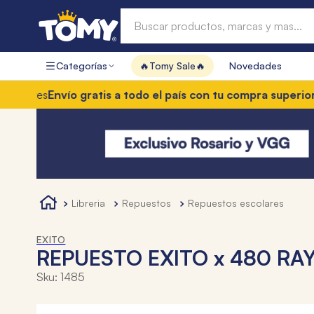
Buscar productos, marcas y mas...
Categorías
🔥Tomy Sale🔥
Novedades
Términos más buscados
es
Envío gratis a todo el país con tu compra superior a $85
1
.
hot wheels
2
.
mochilas
3
.
toy story
4
.
marcadores
libreria
repuestos
repuestos escolares
EXITO
REPUESTO EXITO x 480 RAY
Sku
:
1485