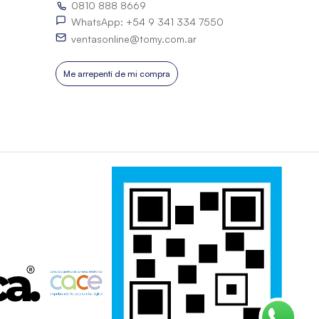
0810 888 8669
WhatsApp: +54 9 341 334 7550
ventasonline@tomy.com.ar
Me arrepentí de mi compra