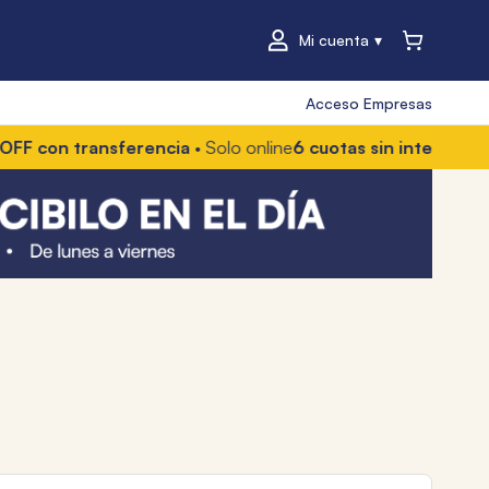
Mi cuenta
Acceso Empresas
 transferencia
• Solo online
6 cuotas sin interés
• Con Merc