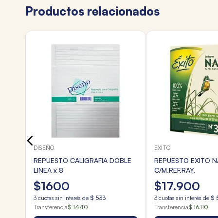
Productos relacionados
DISEÑO
EXITO
REPUESTO CALIGRAFIA DOBLE
REPUESTO EXITO N
LINEA x 8
C/M.REF.RAY.
$
1600
$
17
.
900
3
cuotas sin interés de
$
533
3
cuotas sin interés de
$
Transferencia
$ 1440
Transferencia
$ 16.110