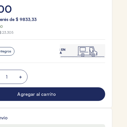
00
terés de
$
9833
,
33
50
$ 23.305
ntegros
＋
Agregar al carrito
nvío