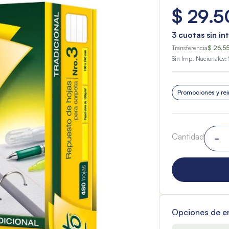
$
29
.
5
3
cuotas sin in
Transferencia
$ 26.5
Sin Imp. Nacionales:
Promociones y rei
Cantidad
－
Opciones de e