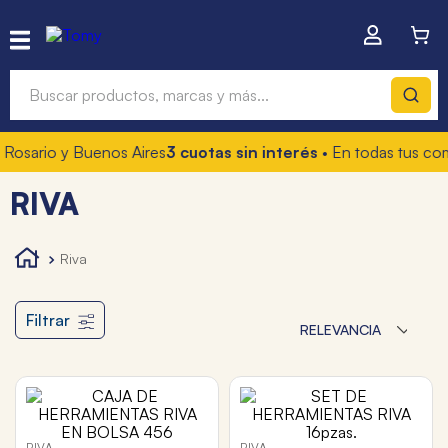
Buscar productos, marcas y más...
ario y Buenos Aires
3 cuotas sin interés
• En todas tus compr
Términos más buscados
RIVA
1
.
hot wheels
2
.
mochilas
riva
3
.
toy story
4
.
marcadores
Filtrar
RELEVANCIA
RIVA
RIVA