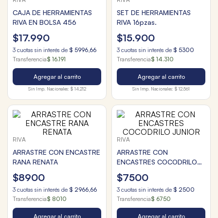
CAJA DE HERRAMIENTAS
SET DE HERRAMIENTAS
RIVA EN BOLSA 456
RIVA 16pzas.
$
17
.
990
$
15
.
900
3
cuotas sin interés de
$
5996
,
66
3
cuotas sin interés de
$
5300
Transferencia
$ 16.191
Transferencia
$ 14.310
Agregar al carrito
Agregar al carrito
Sin Imp. Nacionales:
$ 14.212
Sin Imp. Nacionales:
$ 12.561
RIVA
RIVA
ARRASTRE CON ENCASTRE
ARRASTRE CON
RANA RENATA
ENCASTRES COCODRILO
JUNIOR
$
8900
$
7500
3
cuotas sin interés de
$
2966
,
66
3
cuotas sin interés de
$
2500
Transferencia
$ 8010
Transferencia
$ 6750
Agregar al carrito
Agregar al carrito