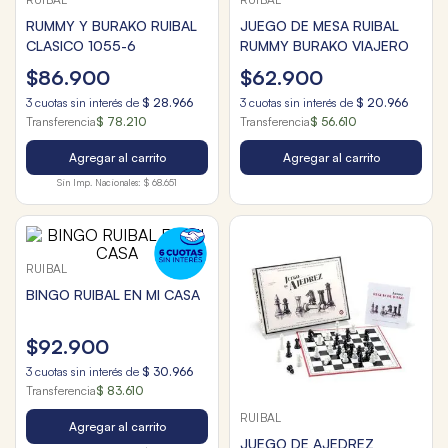
RUMMY Y BURAKO RUIBAL
JUEGO DE MESA RUIBAL
CLASICO 1055-6
RUMMY BURAKO VIAJERO
$
86
.
900
$
62
.
900
3
cuotas sin interés de
$
28
.
966
3
cuotas sin interés de
$
20
.
966
Transferencia
$ 78.210
Transferencia
$ 56.610
Agregar al carrito
Agregar al carrito
Sin Imp. Nacionales:
$ 68.651
RUIBAL
BINGO RUIBAL EN MI CASA
$
92
.
900
3
cuotas sin interés de
$
30
.
966
Transferencia
$ 83.610
RUIBAL
Agregar al carrito
JUEGO DE AJEDREZ