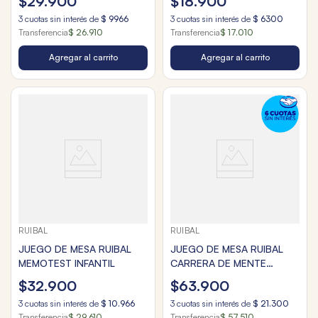
$
29
.
900
$
18
.
900
3
cuotas sin interés de
$
9966
3
cuotas sin interés de
$
6300
Transferencia
$ 26.910
Transferencia
$ 17.010
Agregar al carrito
Agregar al carrito
RUIBAL
RUIBAL
JUEGO DE MESA RUIBAL
JUEGO DE MESA RUIBAL
MEMOTEST INFANTIL
CARRERA DE MENTE
EDICION AZUL
$
32
.
900
$
63
.
900
3
cuotas sin interés de
$
10
.
966
3
cuotas sin interés de
$
21
.
300
Transferencia
$ 29.610
Transferencia
$ 57.510