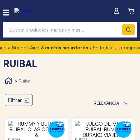
Buscar productos, marcas y más...
io y Buenos Aires
3 cuotas sin interés
• En todas tus compras
1
Términos más buscados
RUIBAL
1
.
hot wheels
2
.
mochilas
ruibal
3
.
toy story
4
.
marcadores
Filtrar
RELEVANCIA
RUIBAL
RUIBAL