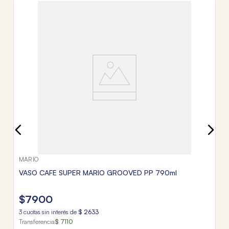
T
S
$
3
c
Tr
MARIO
VASO CAFE SUPER MARIO GROOVED PP 790ml
$
7900
3
cuotas sin interés de
$
2633
Transferencia
$ 7110