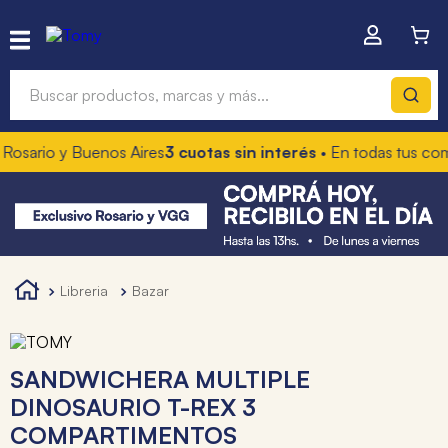
Buscar productos, marcas y más...
Rosario y Buenos Aires
3 cuotas sin interés
• En todas tus com
Términos más buscados
1
.
hot wheels
2
.
mochilas
3
.
toy story
libreria
bazar
4
.
marcadores
SANDWICHERA MULTIPLE
DINOSAURIO T-REX 3
COMPARTIMENTOS