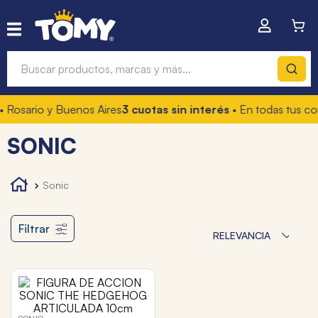
Buscar productos, marcas y más...
 Rosario y Buenos Aires
3 cuotas sin interés
• En todas tus co
Términos más buscados
SONIC
1
.
hot wheels
2
.
mochilas
sonic
3
.
toy story
4
.
marcadores
Filtrar
RELEVANCIA