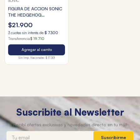
SONIC
FIGURA DE ACCION SONIC
THE HEDGEHOG
ARTICULADA 10cm
$
21
.
900
3
cuotas sin interés de
$
7300
Transferencia
$ 19.710
Agregar al carrito
Sin Imp. Nacionales:
$ 17.301
Suscribite al Newsletter
Suscribirme