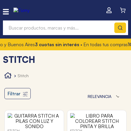
Buscar productos, marcas y más...
Buenos Aires
3 cuotas sin interés
• En todas tus compras
10% O
Términos más buscados
STITCH
1
.
hot wheels
2
.
mochilas
stitch
3
.
toy story
4
.
marcadores
Filtrar
RELEVANCIA
STITCH
STITCH