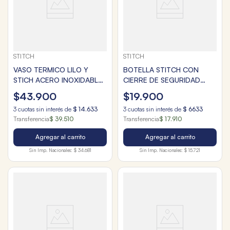
STITCH
STITCH
VASO TERMICO LILO Y
BOTELLA STITCH CON
STICH ACERO INOXIDABLE
CIERRE DE SEGURIDAD
1185ml
550ml
$
43
.
900
$
19
.
900
3
cuotas sin interés de
$
14
.
633
3
cuotas sin interés de
$
6633
Transferencia
$ 39.510
Transferencia
$ 17.910
Agregar al carrito
Agregar al carrito
Sin Imp. Nacionales:
$ 34.681
Sin Imp. Nacionales:
$ 15.721