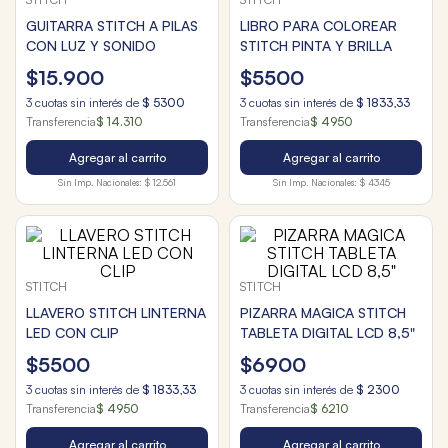
GUITARRA STITCH A PILAS
LIBRO PARA COLOREAR
CON LUZ Y SONIDO
STITCH PINTA Y BRILLA
$
15
.
900
$
5500
3
cuotas sin interés de
$
5300
3
cuotas sin interés de
$
1833
,
33
Transferencia
$ 14.310
Transferencia
$ 4950
Agregar al carrito
Agregar al carrito
Sin Imp. Nacionales:
$ 12.561
Sin Imp. Nacionales:
$ 4345
STITCH
STITCH
LLAVERO STITCH LINTERNA
PIZARRA MAGICA STITCH
LED CON CLIP
TABLETA DIGITAL LCD 8,5"
$
5500
$
6900
3
cuotas sin interés de
$
1833
,
33
3
cuotas sin interés de
$
2300
Transferencia
$ 4950
Transferencia
$ 6210
Agregar al carrito
Agregar al carrito