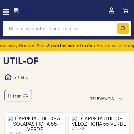
Buscar productos, marcas y más...
osario y Buenos Aires
3 cuotas sin interés
• En todas tus comp
Términos más buscados
UTIL-OF
1
.
hot wheels
2
.
mochilas
util-of
3
.
toy story
4
.
marcadores
Filtrar
RELEVANCIA
UTIL-OF
UTIL-OF